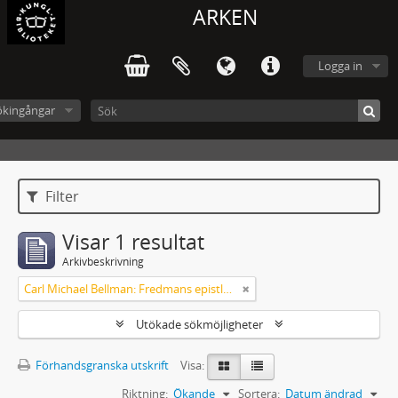
ARKEN
Logga in
ökingångar
Filter
Visar 1 resultat
Arkivbeskrivning
Carl Michael Bellman: Fredmans epistlar m.m.
Utökade sökmöjligheter
Förhandsgranska utskrift
Visa:
Riktning:
Ökande
Sortera:
Datum ändrad