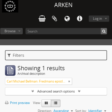
ARKEN
Log in
Browse
Filters
Showing 1 results
Archival description
Carl Michael Bellman: Fredmans epistlar och sånger m.fl. Bellman-texter
Advanced search options
Print preview
View:
Direction:
Ascending
Sort by:
Identifier