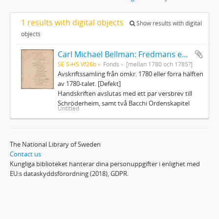
1 results with digital objects
Show results with digital
objects
Carl Michael Bellman: Fredmans epistlar och sånger m.fl. Bellman-texter
SE S-HS Vf26b
Fonds
[mellan 1780 och 1785?]
Avskriftssamling från omkr. 1780 eller förra hälften
av 1780-talet. [Defekt]
Handskriften avslutas med ett par versbrev till
Schröderheim, samt två Bacchi Ordenskapitel
Untitled
The National Library of Sweden
Contact us
Kungliga biblioteket hanterar dina personuppgifter i enlighet med
EU:s dataskyddsförordning (2018), GDPR.