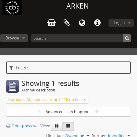
ARKEN
Log in
Browse
Filters
Showing 1 results
Archival description
Koralbok: Melodierna till nr 1-118 uti Gamla Psalmboken, enstämmigt satta
Advanced search options
Print preview
View:
Direction:
Ascending
Sort by:
Identifier