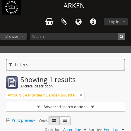
ARKEN
Log in
Browse
Filters
Showing 1 results
Archival description
Amours De Monsieur L'abbé Roquette avec Mademoiselle de Montauzier par Monsieur L'abbé Le Camus 1667
Advanced search options
Print preview
View:
Direction:
Ascending
Sort by:
End date