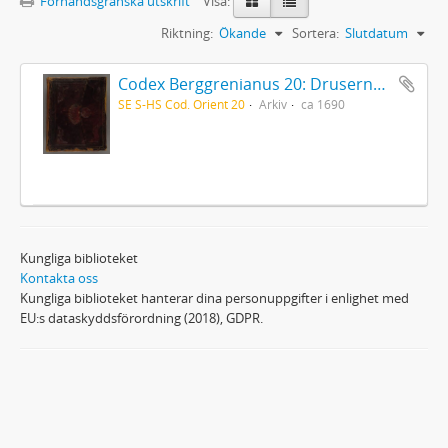
Förhandsgranska utskrift
Visa:
Riktning:
Ökande
Sortera:
Slutdatum
Codex Berggrenianus 20: Drusernas på Libanon heliga bok
SE S-HS Cod. Orient 20
Arkiv
ca 1690
Kungliga biblioteket
Kontakta oss
Kungliga biblioteket hanterar dina personuppgifter i enlighet med
EU:s dataskyddsförordning (2018), GDPR.