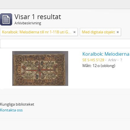
Visar 1 resultat
Arkivbeskrivning
Koralbok: Melodierna till nr 1-118 uti Gamla Psalmboken, enstämmigt satta
Med digitala objekt
Koralbok: Melodierna 
SE S-HS S129
Arkiv
?
Mått: 12:o (oblong)
Kungliga biblioteket
Kontakta oss