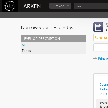
ARKEN
Browse
Narrow your results by:
Ar
level of description
All
Fonds
1
Print 
Svens
förbu
2003
Svens
förbun