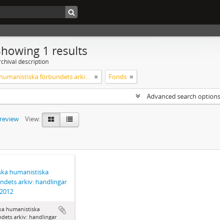
Showing 1 results
chival description
Svenska humanistiska förbundets arkiv: handlingar 2003-2012
Fonds
Advanced search option
preview
View:
ka humanistiska
ndets arkiv: handlingar
-2012
ka humanistiska
dets arkiv: handlingar