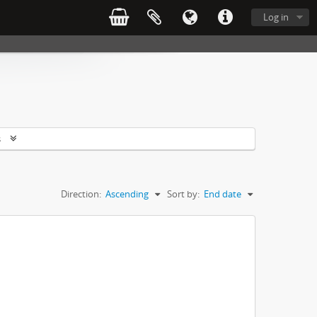
Log in
s
Direction:
Ascending
Sort by:
End date