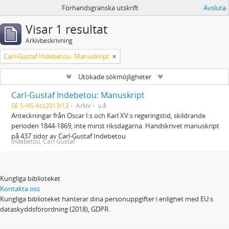
Förhandsgranska utskrift
Avsluta
Visar 1 resultat
Arkivbeskrivning
Carl-Gustaf Indebetou: Manuskript
Utökade sökmöjligheter
Carl-Gustaf Indebetou: Manuskript
SE S-HS Acc2013/12
Arkiv
u.å.
Anteckningar från Oscar I:s och Karl XV:s regeringstid, skildrande
perioden 1844-1869, inte minst riksdagarna. Handskrivet manuskript
på 437 sidor av Carl-Gustaf Indebetou
Indebetou, Carl Gustaf
Kungliga biblioteket
Kontakta oss
Kungliga biblioteket hanterar dina personuppgifter i enlighet med EU:s
dataskyddsförordning (2018), GDPR.