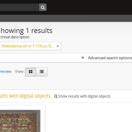
Showing 1 results
chival description
Koralbok: Melodierna till nr 1-118 uti Gamla Psalmboken, enstämmigt satta
Advanced search option
preview
View:
ults with digital objects
Show results with digital objects