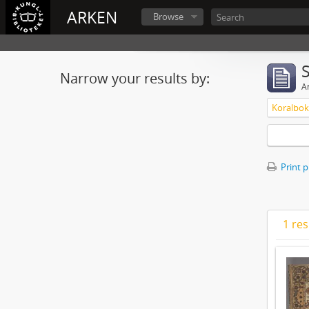
ARKEN
Browse
Narrow your results by:
Ar
Print 
1 res