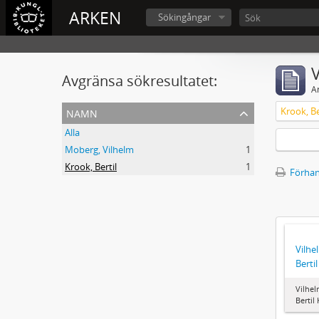
ARKEN
Sökingångar
V
Avgränsa sökresultatet:
A
namn
Krook, Be
Alla
Moberg, Vilhelm
1
Krook, Bertil
1
Förhan
Vilhe
Berti
Vilhel
Bertil