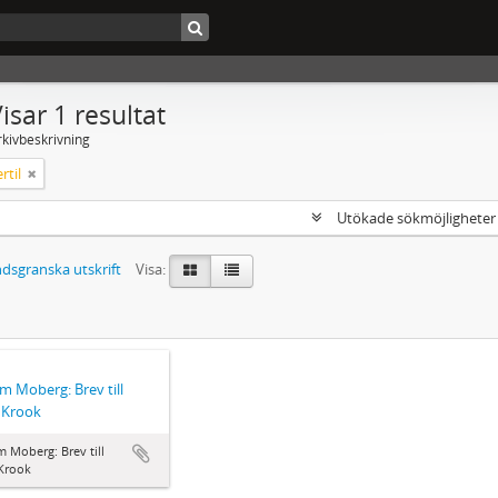
isar 1 resultat
rkivbeskrivning
rtil
Utökade sökmöjlighete
dsgranska utskrift
Visa:
lm Moberg: Brev till
l Krook
m Moberg: Brev till
 Krook