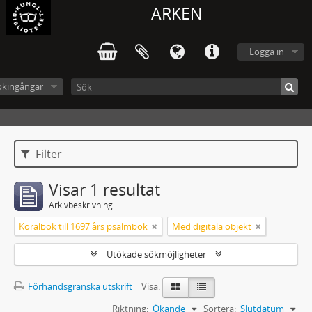
ARKEN
Logga in
ökingångar
Filter
Visar 1 resultat
Arkivbeskrivning
Koralbok till 1697 års psalmbok
Med digitala objekt
Utökade sökmöjligheter
Förhandsgranska utskrift
Visa:
Riktning:
Ökande
Sortera:
Slutdatum