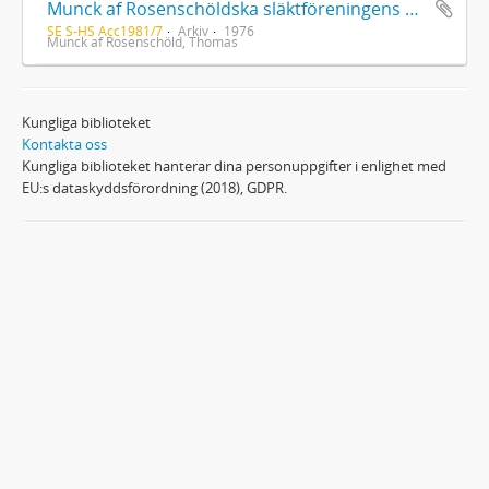
Munck af Rosenschöldska släktföreningens handlingar 6. Presidenten Thomas Munck af Rosenschöld och hans hustru Augusta Malmborg
SE S-HS Acc1981/7
Arkiv
1976
Munck af Rosenschöld, Thomas
Kungliga biblioteket
Kontakta oss
Kungliga biblioteket hanterar dina personuppgifter i enlighet med
EU:s dataskyddsförordning (2018), GDPR.