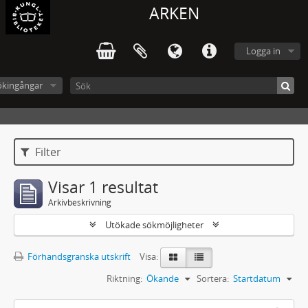
ARKEN
Logga in
ökingångar
Filter
Visar 1 resultat
Arkivbeskrivning
Utökade sökmöjligheter
Förhandsgranska utskrift
Visa:
Riktning:
Ökande
Sortera:
Startdatum