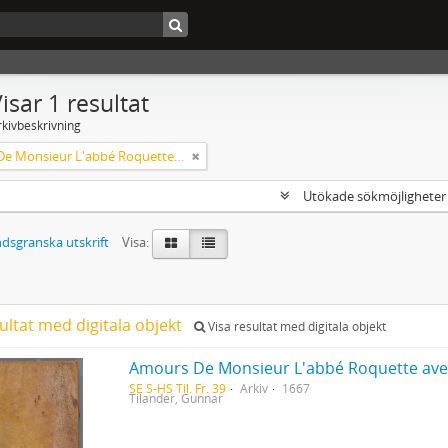
isar 1 resultat
rkivbeskrivning
Amours De Monsieur L'abbé Roquette avec Mademoiselle de Montauzier par Monsieur L'abbé Le Camus 1667
Utökade sökmöjlighete
dsgranska utskrift
Visa:
ultat med digitala objekt
Visa resultat med digitala objekt
SE S-HS Til. Fr. 39
Arkiv
1667
Tilander, Gunnar