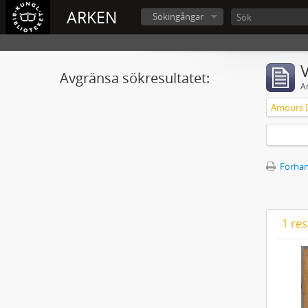
ARKEN
Sökingångar
V
Avgränsa sökresultatet:
A
Förhan
1 res