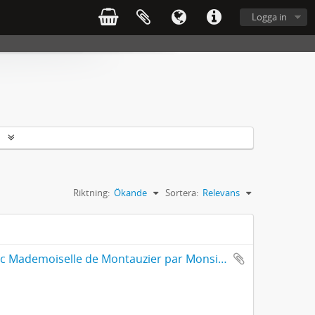
Logga in
r
Riktning:
Ökande
Sortera:
Relevans
Amours De Monsieur L'abbé Roquette avec Mademoiselle de Montauzier par Monsieur L'abbé Le Camus 1667