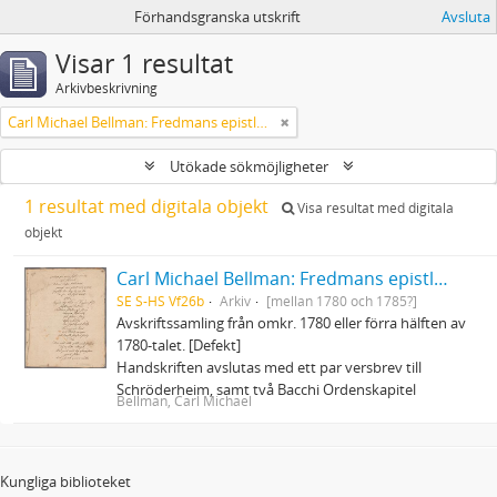
Förhandsgranska utskrift
Avsluta
Visar 1 resultat
Arkivbeskrivning
Carl Michael Bellman: Fredmans epistlar och sånger m.fl. Bellman-texter
Utökade sökmöjligheter
1 resultat med digitala objekt
Visa resultat med digitala
objekt
Carl Michael Bellman: Fredmans epistlar och sånger m.fl. Bellman-texter
SE S-HS Vf26b
Arkiv
[mellan 1780 och 1785?]
Avskriftssamling från omkr. 1780 eller förra hälften av
1780-talet. [Defekt]
Handskriften avslutas med ett par versbrev till
Schröderheim, samt två Bacchi Ordenskapitel
Bellman, Carl Michael
Kungliga biblioteket