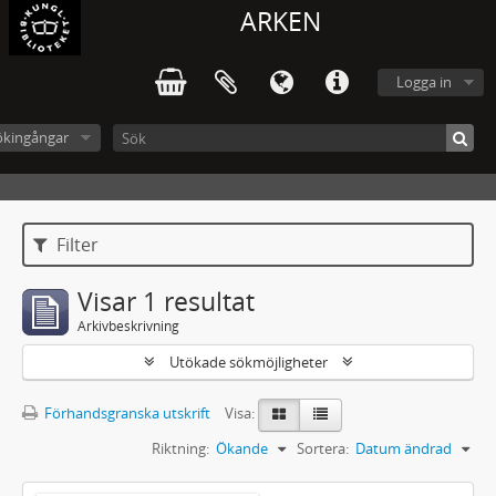
ARKEN
Logga in
ökingångar
Filter
Visar 1 resultat
Arkivbeskrivning
Utökade sökmöjligheter
Förhandsgranska utskrift
Visa:
Riktning:
Ökande
Sortera:
Datum ändrad