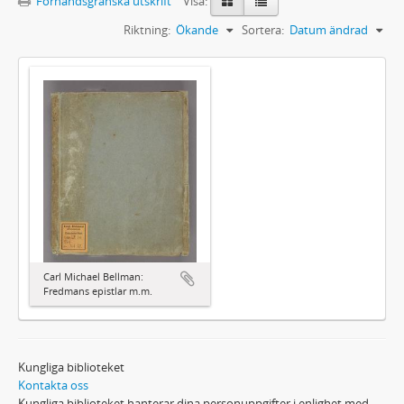
Förhandsgranska utskrift
Visa:
Riktning:
Ökande
Sortera:
Datum ändrad
Carl Michael Bellman:
Fredmans epistlar m.m.
Kungliga biblioteket
Kontakta oss
Kungliga biblioteket hanterar dina personuppgifter i enlighet med