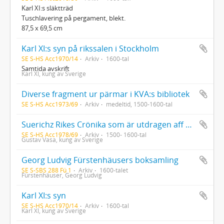
Karl XI:s släktträd
Tuschlavering på pergament, blekt.
87,5 x 69,5 cm
Karl XI:s syn på rikssalen i Stockholm
SE S-HS Acc1970/14
Arkiv
1600-tal
Samtida avskrift
Karl XI, kung av Sverige
Diverse fragment ur pärmar i KVA:s bibliotek
SE S-HS Acc1973/69
Arkiv
medeltid, 1500-1600-tal
Suerichz Rikes Crönika som är utdragen aff gamble M. Oluff; En kort Crönika aff gamall heden hosz stelt på rim, wtdragen aff gamble Suerigis Crönika; Konung Göstaffz Crönika; Fem register över konungar med mera; Epitaphium regis Magni Ladelåås; Konung Christians dagtingan och stadsfästelsebrev; Kopia av brev från heliga Birgitta
SE S-HS Acc1978/69
Arkiv
1500- 1600-tal
Gustav Vasa, kung av Sverige
Georg Ludvig Fürstenhäusers boksamling
SE S-SBS 288 Fü 1
Arkiv
1600-talet
Fürstenhäuser, Georg Ludvig
Karl XI:s syn
SE S-HS Acc1970/14
Arkiv
1600-tal
Karl XI, kung av Sverige