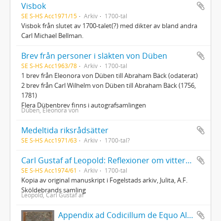
Visbok
SE S-HS Acc1971/15
Arkiv
1700-tal
Visbok från slutet av 1700-talet(?) med dikter av bland andra
Carl Michael Bellman.
Brev från personer i släkten von Düben
SE S-HS Acc1963/78
Arkiv
1700-tal
1 brev från Eleonora von Düben till Abraham Bäck (odaterat)
2 brev från Carl Wilhelm von Düben till Abraham Bäck (1756,
1781)
Flera Dübenbrev finns i autografsamlingen
Düben, Eleonora von
Medeltida riksrådsätter
SE S-HS Acc1971/63
Arkiv
1700-tal?
Carl Gustaf af Leopold: Reflexioner om vitterhet
SE S-HS Acc1974/61
Arkiv
1700-tal
Kopia av original manuskript i Fogelstads arkiv, Julita, A.F.
Sköldebrands samling
Leopold, Carl Gustaf af
Appendix ad Codicillum de Equo Albo