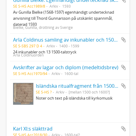
SE S-HS Acc1989/8
Arkiv
1593
Av Gunilla Bielke (1568-1597) egenhändigt undertecknad
anvisning till Thord Gunnarsson på utskänkt spannmål,
daterad 1593
Bielke, Gunilla, drottning av Sverige
Arla Coldinus samling av inkunabler och 1500-talstryck
SE S-SBS 297 D 4
Arkiv
1400 - 1599
24 inkunabler och 13 1500-talstryck
Arla Coldinuorden
Avskrifter av lagar och diplom (medeltidsbrev)
SE S-HS Acc1970/94
Arkiv
1600-tal
Isländska ritualfragment från 1500-talet
SE S-HS ?
Arkiv
[mellan 1500 och 1600?]
Noter och text på isländska till kyrkomusik
Karl XI:s släktträd
SE S-HS Acc2018/30
Arkiv
1600-tal?