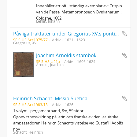
Innehåller ett ofullständigt exemplar av: Crispin
van de Passe, Metamorphoseon Ovidianarum :
Cologne, 1602
Lehlin, Johann
Påvliga traktater under Gregorius XV:s pontifikat. Instruttione a nuntio Massimi etc. etc. 1 volym fol. i helpergamentband köpt av J. G. Sparwenfeld i Madrid 6 maj 1690
SE S-HS Acc1975/77
Arkiv
1621 - 1623
Gregorius, XV
Joachim Arnoldis stambok
SE S-HS Ia21a
Arkiv
1606-1624
Arnoldi, Joachim
Heinrich Schacht: Missio Suetica
SE S-HS Acc1983/13
Arkiv
1626
1 volym i pergamentband, 8:o, 59 sidor
Ögonvittnesskildring på latin och franska av den jesuitiske
ambassadören Heinrich Schachts vistelse vid Gustaf II Adolfs
hov
Schacht, Heinrich