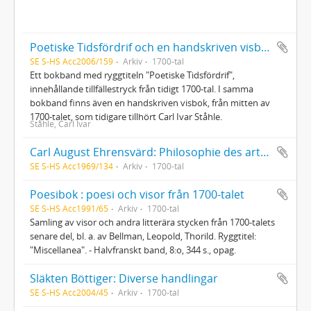
Poetiske Tidsfördrif och en handskriven visbok
SE S-HS Acc2006/159
Arkiv
1700-tal
Ett bokband med ryggtiteln "Poetiske Tidsfördrif",
innehållande tillfällestryck från tidigt 1700-tal. I samma
bokband finns även en handskriven visbok, från mitten av
1700-talet, som tidigare tillhört Carl Ivar Ståhle.
Ståhle, Carl Ivar
Carl August Ehrensvärd: Philosophie des arts libres
SE S-HS Acc1969/134
Arkiv
1700-tal
Poesibok : poesi och visor från 1700-talet
SE S-HS Acc1991/65
Arkiv
1700-tal
Samling av visor och andra litterära stycken från 1700-talets
senare del, bl. a. av Bellman, Leopold, Thorild. Ryggtitel:
"Miscellanea". - Halvfranskt band, 8:o, 344 s., opag.
Släkten Böttiger: Diverse handlingar
SE S-HS Acc2004/45
Arkiv
1700-tal