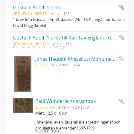
Gustaf II Adolf: 1 brev
SE S-HS Acc1967/37
Arkiv
1631
1 brev från Gustav II Adolf, daterat 24/2 1631, angående kapten
David Dagg (kopia)
Gustaf II Adolf, 1 brev till Karl I av England, dat. 13/9 1631 (kopia av original i The Samuel Hartlib Archives, univ. bibl. i Sheffield, England)
SE S-HS Acc1982/139
Arkiv
1631
Gustav II Adolf, kung av Sverige
Jonas Haquini Rhezelius: Monumenta runica in Ölandia comitatu Regni Sveciæ Gothiaquæ
SE S-HS Fc5
Arkiv
1634
Paul Wunderlichs stambok
SE S-HS Ik4
Arkiv
1624-1638
Mått: 12,5 x 16 cm
Innehåller även: Biografiska anteckningar af och
om slägten Kjernander 1647-1799
Wunderlich,Paul