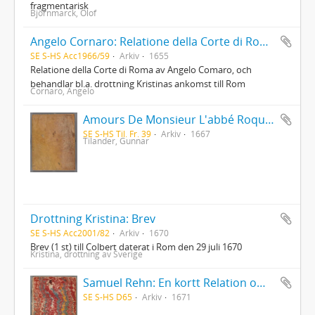
fragmentarisk
Björnmarck, Olof
Angelo Cornaro: Relatione della Corte di Roma
SE S-HS Acc1966/59
Arkiv
1655
Relatione della Corte di Roma av Angelo Comaro, och
behandlar bl.a. drottning Kristinas ankomst till Rom
Cornaro, Angelo
Amours De Monsieur L'abbé Roquette avec Mademoiselle de Montauzier par Monsieur L'abbé Le Camus 1667
SE S-HS Til. Fr. 39
Arkiv
1667
Tilander, Gunnar
Drottning Kristina: Brev
SE S-HS Acc2001/82
Arkiv
1670
Brev (1 st) till Colbert daterat i Rom den 29 juli 1670
Kristina, drottning av Sverige
Samuel Rehn: En kortt Relation om Lapparnes lefwarne och sedher, wijdskiepellser, sampt i många stycken grofwe wildfarellser
SE S-HS D65
Arkiv
1671