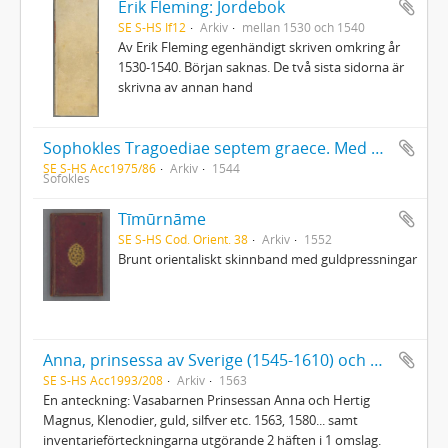
Erik Fleming: Jordebok
SE S-HS If12
Arkiv
mellan 1530 och 1540
Av Erik Fleming egenhändigt skriven omkring år
1530-1540. Början saknas. De två sista sidorna är
skrivna av annan hand
Sophokles Tragoediae septem graece. Med anteckningar av riksrådet Jöran Bengtsson Gylta (d. 1561), vars namnteckning också finns på titelbladet
SE S-HS Acc1975/86
Arkiv
1544
Sofokles
Tīmūrnāme
SE S-HS Cod. Orient. 38
Arkiv
1552
Brunt orientaliskt skinnband med guldpressningar
Anna, prinsessa av Sverige (1545-1610) och Magnus, hertig (1542-1595) : Förteckningar över inventarier
SE S-HS Acc1993/208
Arkiv
1563
En anteckning: Vasabarnen Prinsessan Anna och Hertig
Magnus, Klenodier, guld, silfver etc. 1563, 1580... samt
inventarieförteckningarna utgörande 2 häften i 1 omslag.