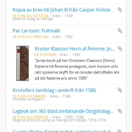
Kopia av brev till Johan III från Caspar Holste
SE S-HS Acc1971/126
Arkiv
1580
Johan III, kung av Sverige
Pär Larsson: Fullmakt
SE S-HS Acc1995/102
Arkiv
1582
Krister Klasson Horn af Åminne: Jordebok
SE S-HS Ih29
Arkiv
1585
"Jorde-book på her Christiern Claesson [Horn]
frijherre till Åminne jordegods, som honom uthi
rätt syskerne skijfft för en broder dell tillfallin ähr
på sitt faderne pro anno 1585"
Kristofers landslag i avskrift från 1586
SE S-HS Acc1990/92
Arkiv
1586
Kristofer av Bayern
Lagbok om 365 blad omfattande Östgötalagens kyrkobalk, Upplandslagens kyrkobalk, Kristoffers landslag, Magnus Erikssons stadslag, Konung Gustafs gårdsrätt, Erik Sparres inlaga om arvtak, Olaus Petris Domarregler med mera
SE S-HS Acc1980/132
Arkiv
1580 - 1589
Magnus Eriksson, kung av Sverige och Norge, 1316-1374
Gunilla Bielke: Egenhändigt undertecknad skrivelse