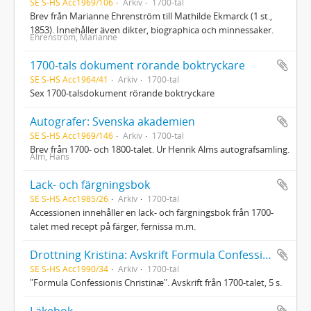
SE S-HS Acc1969/106
Arkiv
1700-tal
Brev från Marianne Ehrenström till Mathilde Ekmarck (1 st.,
1853). Innehåller även dikter, biographica och minnessaker.
Ehrenström, Marianne
1700-tals dokument rörande boktryckare
SE S-HS Acc1964/41
Arkiv
1700-tal
Sex 1700-talsdokument rörande boktryckare
Autografer: Svenska akademien
SE S-HS Acc1969/146
Arkiv
1700-tal
Brev från 1700- och 1800-talet. Ur Henrik Alms autografsamling.
Alm, Hans
Lack- och färgningsbok
SE S-HS Acc1985/26
Arkiv
1700-tal
Accessionen innehåller en lack- och färgningsbok från 1700-
talet med recept på färger, fernissa m.m.
Drottning Kristina: Avskrift Formula Confessionis Christinæ
SE S-HS Acc1990/34
Arkiv
1700-tal
"Formula Confessionis Christinæ". Avskrift från 1700-talet, 5 s.
Läkebok