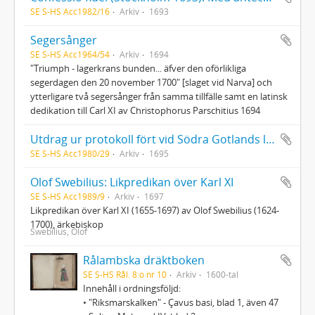
SE S-HS Acc1982/16
Arkiv
1693
Segersånger
SE S-HS Acc1964/54
Arkiv
1694
"Triumph - lagerkrans bunden... äfver den oförlikliga
segerdagen den 20 november 1700" [slaget vid Narva] och
ytterligare två segersånger från samma tillfälle samt en latinsk
dedikation till Carl XI av Christophorus Parschitius 1694
Utdrag ur protokoll fört vid Södra Gotlands laga tingsrätt den 28 maj 1695 angående åtskilliga personer som förorsakat oljud och förargelse i Levide kyrka nästledne annandag påsk
SE S-HS Acc1980/29
Arkiv
1695
Olof Swebilius: Likpredikan över Karl XI
SE S-HS Acc1989/9
Arkiv
1697
Likpredikan över Karl XI (1655-1697) av Olof Swebilius (1624-
1700), ärkebiskop
Swebilius, Olof
Rålambska dräktboken
SE S-HS Rål. 8:o nr 10
Arkiv
1600-tal
Innehåll i ordningsföljd:
• "Riksmarskalken" - Çavus basi, blad 1, även 47