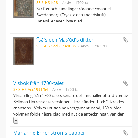
SE S-HS Is58
Arkiv
1700-tal
Skrifter och handlingar rörande Emanuel
Swedenborg (Tryckta och i handskrift).
Innehåller även lösa blad.
ʼĪsā's och Masʼūd's dikter
SE S-HS Cod. Orient. 39
Arkiv
[ca 1700]
Visbok från 1700-talet
SE S-HS Acc1991/64
Arkiv
1700-tal
Vissamling från 1700-talets senare del, innehåller bl. a. dikter av
Bellman i intressanta versioner. Flera händer. Titel: "Livre des
chansons". Volym i nutida halvpergament-band, 159 s. Med
volymen följde några blad med nutida anteckningar, vari den
...
»
Marianne Ehrenströms papper