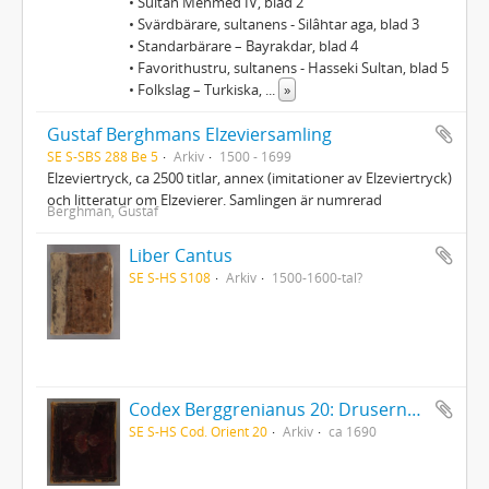
• Sultan Mehmed IV, blad 2
• Svärdbärare, sultanens - Silâhtar aga, blad 3
• Standarbärare – Bayrakdar, blad 4
• Favorithustru, sultanens - Hasseki Sultan, blad 5
• Folkslag – Turkiska,
...
»
Gustaf Berghmans Elzeviersamling
SE S-SBS 288 Be 5
Arkiv
1500 - 1699
Elzeviertryck, ca 2500 titlar, annex (imitationer av Elzeviertryck)
och litteratur om Elzevierer. Samlingen är numrerad
Berghman, Gustaf
Liber Cantus
SE S-HS S108
Arkiv
1500-1600-tal?
Codex Berggrenianus 20: Drusernas på Libanon heliga bok
SE S-HS Cod. Orient 20
Arkiv
ca 1690