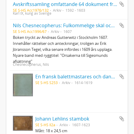
Avskriftssamling omfattande 64 dokument från 1592-1603
SE S-HS Acc1976/132
Arkiv
1592 - 1603
Karl IX, kung av Sverige
Nils Chesnecopherus: Fulkommelige skäl och rättmätige orsaker, så och sanfärdige berättelser, hwarföre samptlige Sweriges rijkes ständer hafwe medh all fogh och rätt afsagdt konung Sigismundum ...
SE S-HS Acc1996/67
Arkiv
1607
Boken tryckt av Andreas Gutterwitz i Stockholm 1607.
Innehåller rättelser och anteckningar, troligen av Erik
Jöransson Tegel, vilka senare infördes i 1609 års upplaga.
Nyare band med ryggtitel: "Orsakerna till Sigesmunds
afsättning"
Chesnecopherus, Nils
En fransk balettmästares och danslärares i Bruxelles 1614-19 anteckningsbok
SE S-HS S253
Arkiv
1614-1619
Johann Lehlins stambok
SE S-HS Il2a
Arkiv
1607-1623
Mått: 18 x 24,5 cm