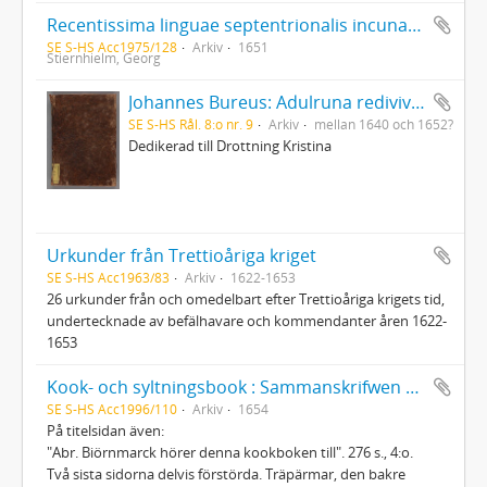
Recentissima linguae septentrionalis incunabula id est grammaticae islandicae rudimenta av Runólfur Jónsson med Georg Stiernhielms understrykningar och anteckningar
SE S-HS Acc1975/128
Arkiv
1651
Stiernhielm, Georg
Johannes Bureus: Adulruna rediviva seu sapientia Sveorum veterum de mysteriis alphabeti trium coronarum regni Fulkandiarum seu Svethiae antiquissimae
SE S-HS Rål. 8:o nr. 9
Arkiv
mellan 1640 och 1652?
Dedikerad till Drottning Kristina
Urkunder från Trettioåriga kriget
SE S-HS Acc1963/83
Arkiv
1622-1653
26 urkunder från och omedelbart efter Trettioåriga krigets tid,
undertecknade av befälhavare och kommendanter åren 1622-
1653
Kook- och syltningsbook : Sammanskrifwen af min Sahlig Fader, Olof Biörnmarck
SE S-HS Acc1996/110
Arkiv
1654
På titelsidan även:
"Abr. Biörnmarck hörer denna kookboken till". 276 s., 4:o.
Två sista sidorna delvis förstörda. Träpärmar, den bakre