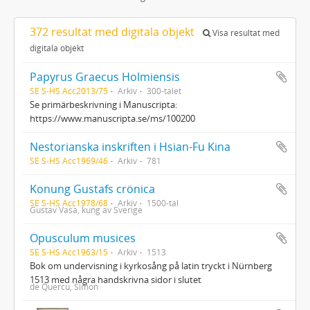
372 resultat med digitala objekt
Visa resultat med
digitala objekt
Papyrus Graecus Holmiensis
SE S-HS Acc2013/75
Arkiv
300-talet
Se primärbeskrivning i Manuscripta:
https://www.manuscripta.se/ms/100200
Nestorianska inskriften i Hsian-Fu Kina
SE S-HS Acc1969/46
Arkiv
781
Konung Gustafs crönica
SE S-HS Acc1978/68
Arkiv
1500-tal
Gustav Vasa, kung av Sverige
Opusculum musices
SE S-HS Acc1963/15
Arkiv
1513
Bok om undervisning i kyrkosång på latin tryckt i Nürnberg
1513 med några handskrivna sidor i slutet
de Quercu, Simon