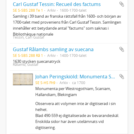
Carl Gustaf Tessin: Recueil des factums
SE S-SBS 288 Te 1
Arkiv
1600-1700-talet
Samling i 39 band av franska rättsfall från 1600- och början av
1700-talet med proveniens från Carl Gustaf Tessin. Samlingen
innehåller ett betydande antal "factums" som saknas i
Bibliothèque nationale
Tessin, Carl Gustaf
Gustaf Rålambs samling av suecana
SE S-SBS 288 Rå 1
Arkiv
1400-1700-talet
1630 stycken suecanatryck
Rålamb, Gustaf
Johan Peringskiöld: Monumenta Sveo-Gothorum
SE S-HS Fh9
Arkiv
ca 1700
Monumenta per Westrogothiam, Scaniam,
Hallandiam, Blekingiam
Observera att volymen inte är digitiserad i sin
helhet.
Blad 490-559 ej digitaliserade av bevarandeskäl.
Enskilda sidor har även utelämnats vid
digitisering.