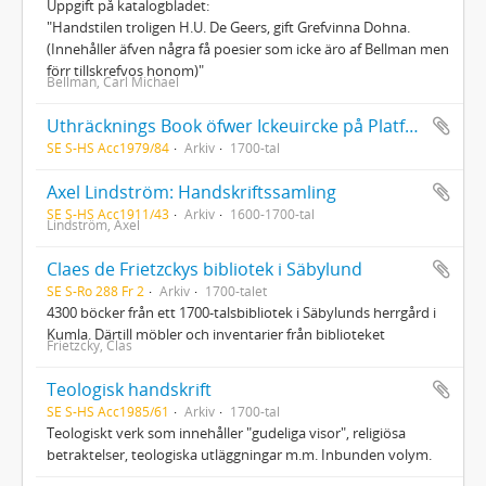
Uppgift på katalogbladet:
"Handstilen troligen H.U. De Geers, gift Grefvinna Dohna.
(Innehåller äfven några få poesier som icke äro af Bellman men
förr tillskrefvos honom)"
Bellman, Carl Michael
Uthräcknings Book öfwer Ickeuircke på Platfoth i Pommersch Mynt
SE S-HS Acc1979/84
Arkiv
1700-tal
Axel Lindström: Handskriftssamling
SE S-HS Acc1911/43
Arkiv
1600-1700-tal
Lindström, Axel
Claes de Frietzckys bibliotek i Säbylund
SE S-Ro 288 Fr 2
Arkiv
1700-talet
4300 böcker från ett 1700-talsbibliotek i Säbylunds herrgård i
Kumla. Därtill möbler och inventarier från biblioteket
Frietzcky, Clas
Teologisk handskrift
SE S-HS Acc1985/61
Arkiv
1700-tal
Teologiskt verk som innehåller "gudeliga visor", religiösa
betraktelser, teologiska utläggningar m.m. Inbunden volym.