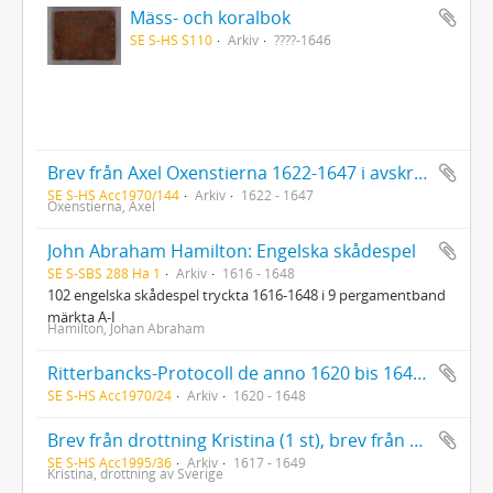
Mäss- och koralbok
SE S-HS S110
Arkiv
????-1646
Brev från Axel Oxenstierna 1622-1647 i avskrifter av J. A. Stochau för N. R. Brocmans räkning
SE S-HS Acc1970/144
Arkiv
1622 - 1647
Oxenstierna, Axel
John Abraham Hamilton: Engelska skådespel
SE S-SBS 288 Ha 1
Arkiv
1616 - 1648
102 engelska skådespel tryckta 1616-1648 i 9 pergamentband
märkta A-I
Hamilton, Johan Abraham
Ritterbancks-Protocoll de anno 1620 bis 1648 sammanbundet med Die dreijmahl gehaltene Curländische Ritterbänke von anno 1620, 1631 und 1634
SE S-HS Acc1970/24
Arkiv
1620 - 1648
Brev från drottning Kristina (1 st), brev från Axel Oxenstierna (1 st). Kopior ur spanskt arkiv.
SE S-HS Acc1995/36
Arkiv
1617 - 1649
Kristina, drottning av Sverige