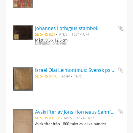
Johannes Lothigius stambok
SE S-HS Il24
Arkiv
1671-1674
Mått: 9,5 x 12,5 cm
Lothigius, Johannes
Israel Olai Leimontinus: Svensk psalmbok med sångnoter
SE S-HS S116
Arkiv
1675
Avskrifter av Jöns Horneaus Sannfärdig berättelse om det för 100 år sedan förlupna grufverliga Trolldoms-Oväsendet i Sverige och Martin Brunnerus Betänkande om trolldomsväsendet
SE S-HS A1031
Arkiv
1674-1677
Avskrifter från 1800-talet av olika händer