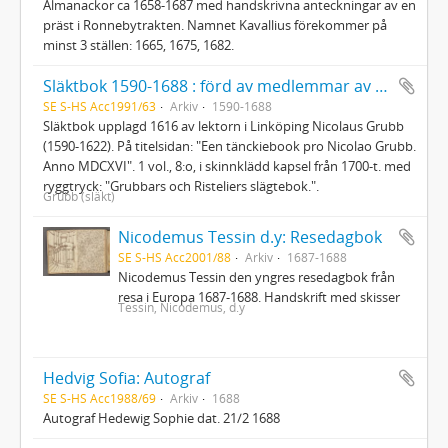
Almanackor ca 1658-1687 med handskrivna anteckningar av en
präst i Ronnebytrakten. Namnet Kavallius förekommer på
minst 3 ställen: 1665, 1675, 1682.
Släktbok 1590-1688 : förd av medlemmar av släkterna Grubb, Dyk (Dijk) och Ristelius
SE S-HS Acc1991/63
Arkiv
1590-1688
Släktbok upplagd 1616 av lektorn i Linköping Nicolaus Grubb
(1590-1622). På titelsidan: "Een tänckiebook pro Nicolao Grubb.
Anno MDCXVI". 1 vol., 8:o, i skinnklädd kapsel från 1700-t. med
ryggtryck: "Grubbars och Risteliers slägtebok.".
Grubb (släkt)
Nicodemus Tessin d.y: Resedagbok
SE S-HS Acc2001/88
Arkiv
1687-1688
Nicodemus Tessin den yngres resedagbok från
resa i Europa 1687-1688. Handskrift med skisser
Tessin, Nicodemus, d.y
Hedvig Sofia: Autograf
SE S-HS Acc1988/69
Arkiv
1688
Autograf Hedewig Sophie dat. 21/2 1688