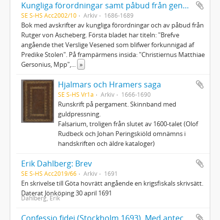
Kungliga förordningar samt påbud från generalguvernören Rutger von Ascheberg : i avskrifter
SE S-HS Acc2002/10
Arkiv
1686-1689
Bok med avskrifter av kungliga förordningar och av påbud från
Rutger von Ascheberg. Första bladet har titeln: "Brefve
angående thet Verslige Vesened som blifwer forkunnigad af
Predike Stolen". På frampärmens insida: "Christiernus Matthiae
Gersonius, Mpp",
...
»
Hjalmars och Hramers saga
SE S-HS Vr1a
Arkiv
1666-1690
Runskrift på pergament. Skinnband med
guldpressning.
Falsarium, troligen från slutet av 1600-talet (Olof
Rudbeck och Johan Peringskiöld omnämns i
handskriften och äldre kataloger)
Erik Dahlberg: Brev
SE S-HS Acc2019/66
Arkiv
1691
En skrivelse till Göta hovrätt angående en krigsfiskals skrivsätt.
Daterat Jönköping 30 april 1691
Dahlberg, Erik
Confessio fidei (Stockholm 1693). Med anteckningar framför allt på ett löst blad längst bak i boken. Flera namnteckningar, den första Per Johan Sjöström