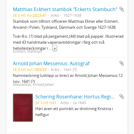
Matthias Eckhert stambok "Eckerts Stambuch"
SE S-HS Acc2023/47
Arkiv
1627-1638
Stambok som tillhört officeren Matthias Ekher eller Eckhert.
Använd i Polen, Tyskland, Danmark och Sverige 1627-1638.
Tvär-8:o. (1) blad på pergament,(44) blad på papper. Illustrerad
med 43 handritade vapenavbildningar i färg och två
helsidesteckningar i
...
»
Eckhert, Matthias
Arnold Johan Messenius: Autograf
SE S-HS Acc1989/26
Arkiv
1641 [?]
Namnteckning (utklipp ur brev) av Arnold Johan Messenius 12
nov. 1641 (?)
Messenius, Arnold Johan
Schering Rosenhane: Hortus Regius - Drottning Christinas stamträd med emblemata politica
SE S-HS H45
Arkiv
ca 1645
Häri även ett porträtt av drottning Kristina i
helfigur