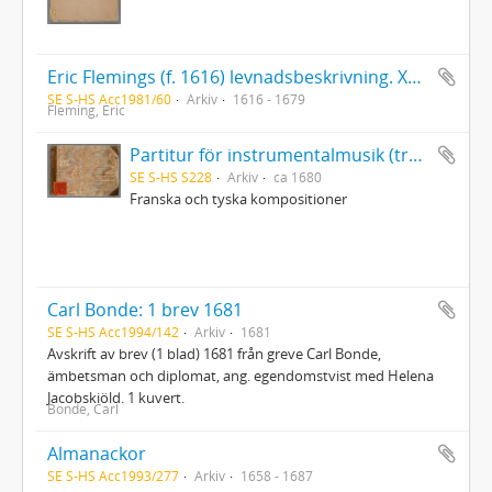
Eric Flemings (f. 1616) levnadsbeskrivning. Xeroxkopia av 1600-talshandskrift
SE S-HS Acc1981/60
Arkiv
1616 - 1679
Fleming, Eric
Partitur för instrumentalmusik (trestämmig sättning) i tabulatur
SE S-HS S228
Arkiv
ca 1680
Franska och tyska kompositioner
Carl Bonde: 1 brev 1681
SE S-HS Acc1994/142
Arkiv
1681
Avskrift av brev (1 blad) 1681 från greve Carl Bonde,
ämbetsman och diplomat, ang. egendomstvist med Helena
Jacobskiöld. 1 kuvert.
Bonde, Carl
Almanackor
SE S-HS Acc1993/277
Arkiv
1658 - 1687