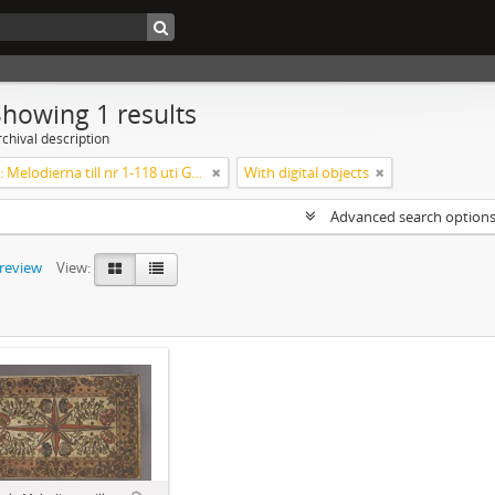
Showing 1 results
chival description
Koralbok: Melodierna till nr 1-118 uti Gamla Psalmboken, enstämmigt satta
With digital objects
Advanced search option
preview
View: