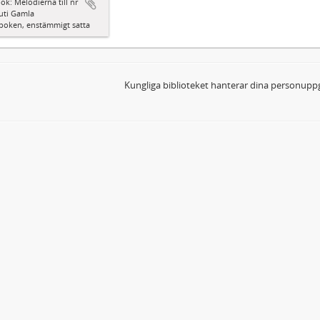
ok: Melodierna till nr
uti Gamla
boken, enstämmigt satta
Kungliga biblioteket hanterar dina personuppg