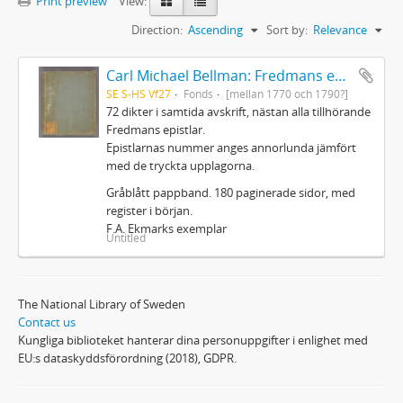
Print preview
View:
Direction:
Ascending
Sort by:
Relevance
Carl Michael Bellman: Fredmans epistlar m.m.
SE S-HS Vf27
Fonds
[mellan 1770 och 1790?]
72 dikter i samtida avskrift, nästan alla tillhörande
Fredmans epistlar.
Epistlarnas nummer anges annorlunda jämfört
med de tryckta upplagorna.
Gråblått pappband. 180 paginerade sidor, med
register i början.
F.A. Ekmarks exemplar
Untitled
The National Library of Sweden
Contact us
Kungliga biblioteket hanterar dina personuppgifter i enlighet med
EU:s dataskyddsförordning (2018), GDPR.