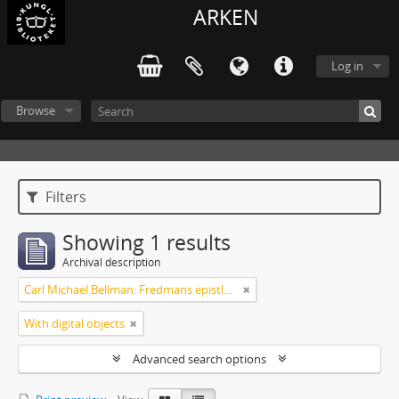
ARKEN
Log in
Browse
Filters
Showing 1 results
Archival description
Carl Michael Bellman: Fredmans epistlar m.m.
With digital objects
Advanced search options