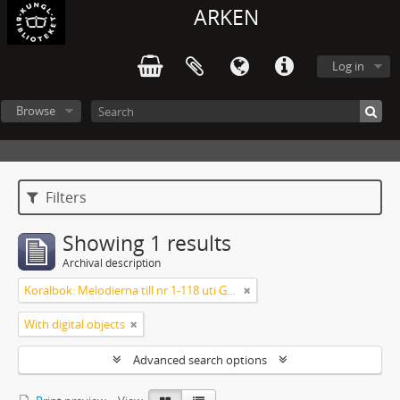
ARKEN
Log in
Browse
Filters
Showing 1 results
Archival description
Koralbok: Melodierna till nr 1-118 uti Gamla Psalmboken, enstämmigt satta
With digital objects
Advanced search options