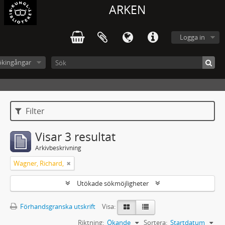
ARKEN
Logga in
ökingångar
Filter
Visar 3 resultat
Arkivbeskrivning
Wagner, Richard,
Utökade sökmöjligheter
Förhandsgranska utskrift
Visa:
Riktning:
Ökande
Sortera:
Startdatum