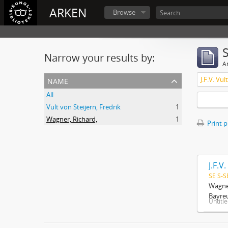
ARKEN
Browse
Narrow your results by:
Ar
name
J.F.V. Vu
All
Vult von Steijern, Fredrik
1
Wagner, Richard,
1
Print 
J.F.V
SE S-S
Wagner
Bayreu
Untitl