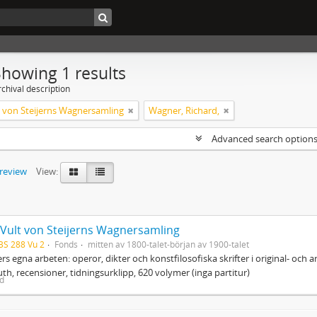
Showing 1 results
chival description
lt von Steijerns Wagnersamling
Wagner, Richard,
Advanced search option
preview
View:
. Vult von Steijerns Wagnersamling
BS 288 Vu 2
Fonds
mitten av 1800-talet-början av 1900-talet
s egna arbeten: operor, dikter och konstfilosofiska skrifter i original- och
th, recensioner, tidningsurklipp, 620 volymer (inga partitur)
ed