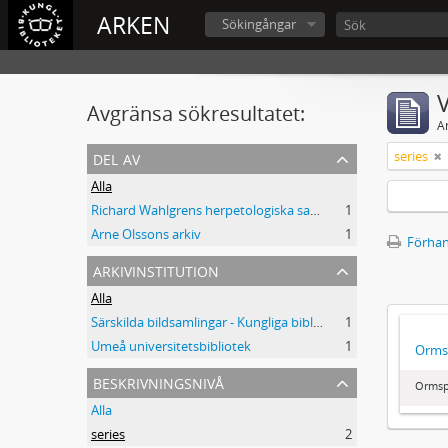
ARKEN
Sökingångar
V
Avgränsa sökresultatet:
A
del av
series
Alla
Richard Wahlgrens herpetologiska samling
1
Arne Olssons arkiv
1
Förhan
arkivinstitution
Alla
Särskilda bildsamlingar - Kungliga biblioteket
1
Umeå universitetsbibliotek
1
Orms
beskrivningsnivå
Ormsp
Alla
series
2