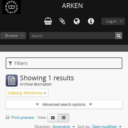
ARKEN
Log in
Browse
Filters
Showing 1 results
Archival description
Stålberg, Wilhelmina
Advanced search options
Print preview
View:
Direction:
Ascending
Sort by:
Date modified