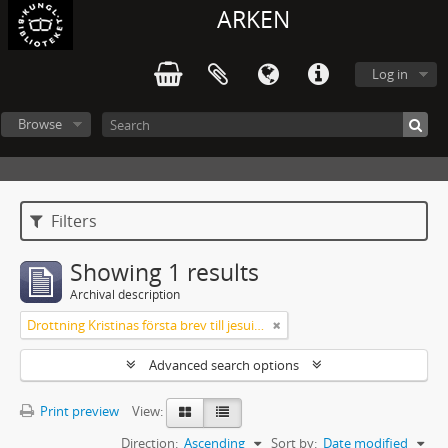
ARKEN
Log in
Browse
Filters
Showing 1 results
Archival description
Drottning Kristinas första brev till jesuitgeneralen 1651
Advanced search options
Print preview
View:
Direction:
Ascending
Sort by:
Date modified