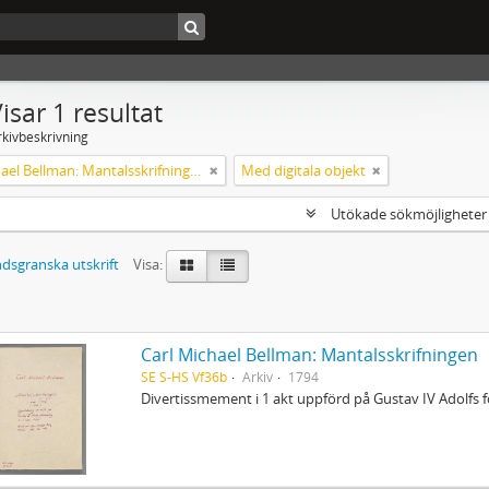
isar 1 resultat
rkivbeskrivning
Carl Michael Bellman: Mantalsskrifningen
Med digitala objekt
Utökade sökmöjlighete
dsgranska utskrift
Visa:
Carl Michael Bellman: Mantalsskrifningen
SE S-HS Vf36b
Arkiv
1794
Divertissmement i 1 akt uppförd på Gustav IV Adolfs