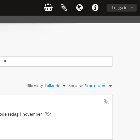
Logga in
r
Riktning:
Fallande
Sortera:
Startdatum
 födelsedag 1 november 1794