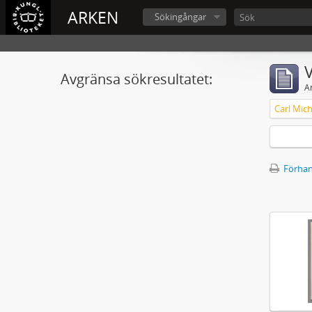
ARKEN
Sökingångar
V
Avgränsa sökresultatet:
A
Förhan