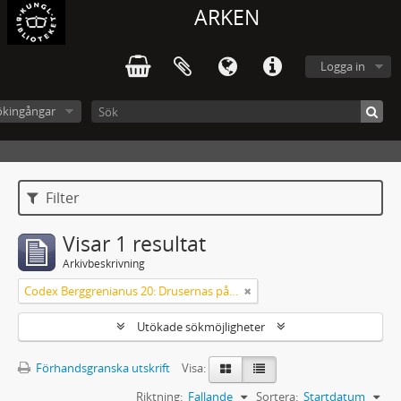
ARKEN
Logga in
ökingångar
Filter
Visar 1 resultat
Arkivbeskrivning
Codex Berggrenianus 20: Drusernas på Libanon heliga bok
Utökade sökmöjligheter
Förhandsgranska utskrift
Visa:
Riktning:
Fallande
Sortera:
Startdatum