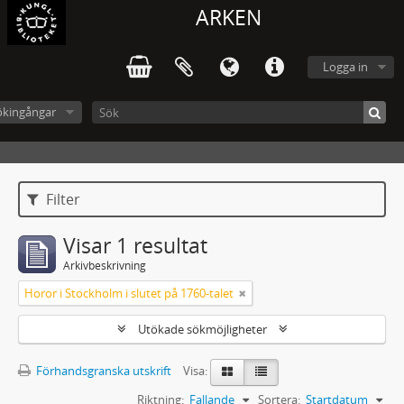
ARKEN
Logga in
ökingångar
Filter
Visar 1 resultat
Arkivbeskrivning
Horor i Stockholm i slutet på 1760-talet
Utökade sökmöjligheter
Förhandsgranska utskrift
Visa:
Riktning:
Fallande
Sortera:
Startdatum