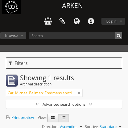
ARKEN
Log in
Browse
Filters
Showing 1 results
Archival description
Carl Michael Bellman: Fredmans epistlar och sånger m.fl. Bellman-texter
Advanced search options
Print preview
View:
Direction:
Ascending
Sort by:
Start date