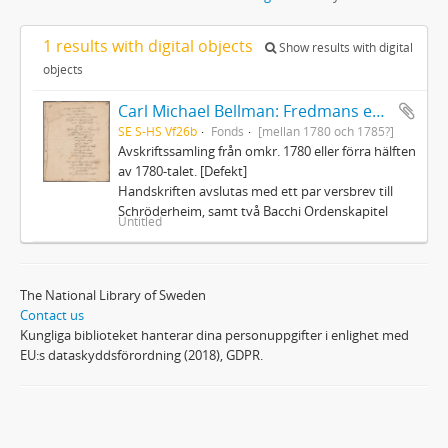
1 results with digital objects
Show results with digital
objects
Carl Michael Bellman: Fredmans epistlar och sånger m.fl. Bellman-texter
SE S-HS Vf26b
Fonds
[mellan 1780 och 1785?]
Avskriftssamling från omkr. 1780 eller förra hälften
av 1780-talet. [Defekt]
Handskriften avslutas med ett par versbrev till
Schröderheim, samt två Bacchi Ordenskapitel
Untitled
The National Library of Sweden
Contact us
Kungliga biblioteket hanterar dina personuppgifter i enlighet med
EU:s dataskyddsförordning (2018), GDPR.