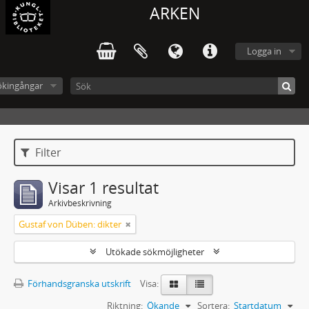
ARKEN
Logga in
ökingångar
Filter
Visar 1 resultat
Arkivbeskrivning
Gustaf von Düben: dikter
Utökade sökmöjligheter
Förhandsgranska utskrift
Visa:
Riktning:
Ökande
Sortera:
Startdatum