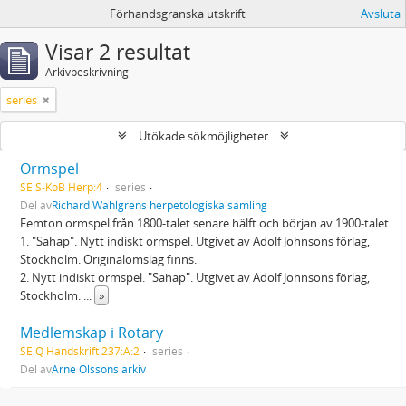
Förhandsgranska utskrift
Avsluta
Visar 2 resultat
Arkivbeskrivning
series
Utökade sökmöjligheter
Ormspel
SE S-KoB Herp:4
series
Del av
Richard Wahlgrens herpetologiska samling
Femton ormspel från 1800-talet senare hälft och början av 1900-talet.
1. "Sahap". Nytt indiskt ormspel. Utgivet av Adolf Johnsons förlag,
Stockholm. Originalomslag finns.
2. Nytt indiskt ormspel. "Sahap". Utgivet av Adolf Johnsons förlag,
Stockholm.
...
»
Medlemskap i Rotary
SE Q Handskrift 237:A:2
series
Del av
Arne Olssons arkiv