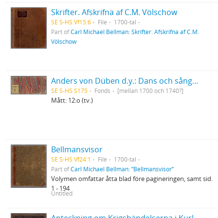
Skrifter. Afskrifna af C.M. Völschow
SE S-HS Vf15:6
File
1700-tal
Part of
Carl Michael Bellman: Skrifter. Afskrifna af C.M.
Völschow
Anders von Düben d.y.: Dans och sångmelodier samt marscher etc., dels i gammal tabulatur, dels i fem-linjesystemets notskrift
SE S-HS S175
Fonds
[mellan 1700 och 1740?]
Mått: 12:o (tv.)
Bellmansvisor
SE S-HS Vf24:1
File
1700-tal
Part of
Carl Michael Bellman: ”Bellmansvisor”
Volymen omfattar åtta blad före pagineringen, samt sid.
1 - 194
Untitled