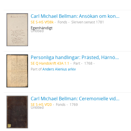
Carl Michael Bellman: Ansökan om konfirmationsfullmakt på sekreterarebeställningen i Nummerlotteriet
SE S-HS Vf38k
Fonds
Skriven senast 1781
Egenhändigt
Untitled
Personliga handlingar: Prästed, Härnösand 1768
SE Q Handskrift 43A:1:1
Part
1768
Part of
Anders Alenius arkiv
Carl Michael Bellman: Ceremonielle vid Parentation i Riddar-Capittlet af de Två Förgyllta Svinen, hållen öfver Bränvinsbrännaren och Ridd. Lundholm d.15 Okt.1769 af Ordensparentatorn... Janke Jensen
SE S-HS Vf20
Fonds
1769
Untitled