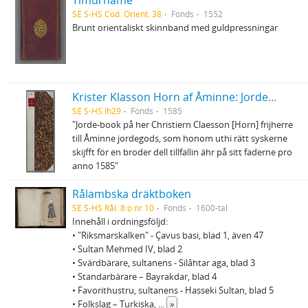
Tīmūrnāme
SE S-HS Cod. Orient. 38
Fonds
1552
Brunt orientaliskt skinnband med guldpressningar
Krister Klasson Horn af Åminne: Jordebok
SE S-HS Ih29
Fonds
1585
"Jorde-book på her Christiern Claesson [Horn] frijherre
till Åminne jordegods, som honom uthi rätt syskerne
skijfft för en broder dell tillfallin ähr på sitt faderne pro
anno 1585"
Rålambska dräktboken
SE S-HS Rål. 8:o nr 10
Fonds
1600-tal
Innehåll i ordningsföljd:
• "Riksmarskalken" - Çavus basi, blad 1, även 47
• Sultan Mehmed IV, blad 2
• Svärdbärare, sultanens - Silâhtar aga, blad 3
• Standarbärare – Bayrakdar, blad 4
• Favorithustru, sultanens - Hasseki Sultan, blad 5
• Folkslag – Turkiska,
...
»