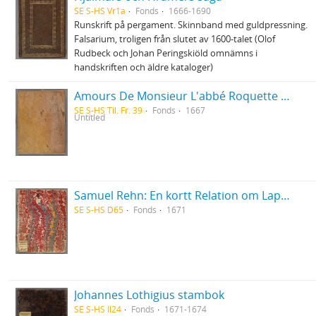
SE S-HS Vr1a
Fonds
1666-1690
Runskrift på pergament. Skinnband med guldpressning.
Falsarium, troligen från slutet av 1600-talet (Olof
Rudbeck och Johan Peringskiöld omnämns i
handskriften och äldre kataloger)
Amours De Monsieur L'abbé Roquette avec Mademoiselle de Montauzier par Monsieur L'abbé Le Camus 1667
SE S-HS Til. Fr. 39
Fonds
1667
Untitled
Samuel Rehn: En kortt Relation om Lapparnes lefwarne och sedher, wijdskiepellser, sampt i många stycken grofwe wildfarellser
SE S-HS D65
Fonds
1671
Johannes Lothigius stambok
SE S-HS Il24
Fonds
1671-1674