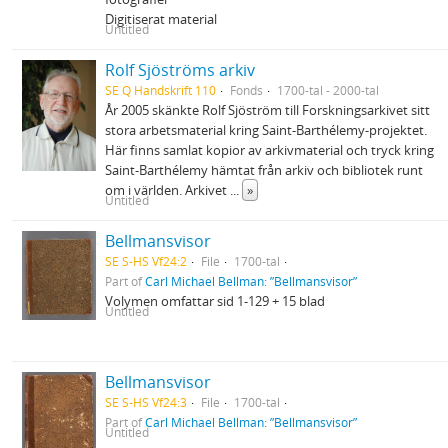
Digitiserat material
Untitled
Rolf Sjöströms arkiv
SE Q Handskrift 110
Fonds
1700-tal - 2000-tal
År 2005 skänkte Rolf Sjöström till Forskningsarkivet sitt
stora arbetsmaterial kring Saint-Barthélemy-projektet.
Här finns samlat kopior av arkivmaterial och tryck kring
Saint-Barthélemy hämtat från arkiv och bibliotek runt
om i världen. Arkivet
...
»
Untitled
Bellmansvisor
SE S-HS Vf24:2
File
1700-tal
Part of
Carl Michael Bellman: ”Bellmansvisor”
Volymen omfattar sid 1-129 + 15 blad
Untitled
Bellmansvisor
SE S-HS Vf24:3
File
1700-tal
Part of
Carl Michael Bellman: ”Bellmansvisor”
Untitled