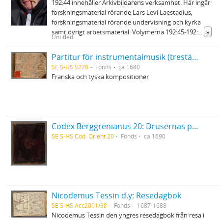
192:44 innehåller Arkivbildarens verksamhet. Här ingår
forskningsmaterial rörande Lars Levi Laestadius,
forskningsmaterial rörande undervisning och kyrka
samt övrigt arbetsmaterial. Volymerna 192:45-192:
...
»
Untitled
Partitur för instrumentalmusik (trestämmig sättning) i tabulatur
SE S-HS S228
Fonds
ca 1680
Franska och tyska kompositioner
Codex Berggrenianus 20: Drusernas på Libanon heliga bok
SE S-HS Cod. Orient 20
Fonds
ca 1690
Nicodemus Tessin d.y: Resedagbok
SE S-HS Acc2001/88
Fonds
1687-1688
Nicodemus Tessin den yngres resedagbok från resa i