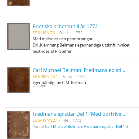
Poetiska arbeten till år 1772
SE S-HS Vf23
Fonds
1772
Med melodier och pennritningar.
Enl .Klemming Bellmans egenhändiga utskrift, hvilket
bestrides af R. Steffen
Carl Michael Bellman: Fredmans epistlar [dedicerade till J.D. Duwall] Del 1
SE S-HS Vf25:1
Fonds
1772
Egenhändigt av C.M. Bellman
Untitled
Fredmans epistlar Del 1 (Med bortriven dedikation)
SE S-HS Vf22:1
File
1772
Part of
Carl Michael Bellman: Fredmans epistlar Del 1-2