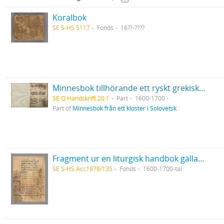
Koralbok
SE S-HS S117
Fonds
16??-????
Minnesbok tillhörande ett ryskt grekisk-ortodoxt kloster i Solovetsk
SE Q Handskrift 20:1
Part
1600-1700
Part of
Minnesbok från ett kloster i Solovetsk
Fragment ur en liturgisk handbok gällande för den grekisk-ortodoxa kyrkan
SE S-HS Acc1978/135
Fonds
1600-1700-tal