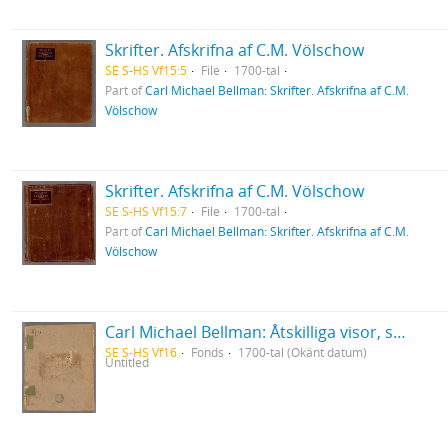
Skrifter. Afskrifna af C.M. Völschow
SE S-HS Vf15:5
File
1700-tal
Part of
Carl Michael Bellman: Skrifter. Afskrifna af C.M.
Völschow
Skrifter. Afskrifna af C.M. Völschow
SE S-HS Vf15:7
File
1700-tal
Part of
Carl Michael Bellman: Skrifter. Afskrifna af C.M.
Völschow
Carl Michael Bellman: Åtskilliga visor, samt en del af dess Fredmans epistlar
SE S-HS Vf16
Fonds
1700-tal (Okänt datum)
Untitled