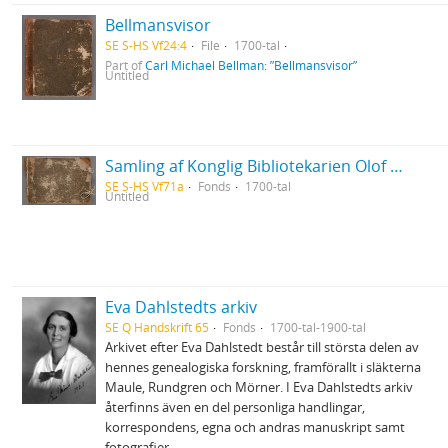
Bellmansvisor
SE S-HS Vf24:4
File
1700-tal
Part of
Carl Michael Bellman: ”Bellmansvisor”
Untitled
Samling af Konglig Bibliotekarien Olof Dalins versar
SE S-HS Vf71a
Fonds
1700-tal
Untitled
Eva Dahlstedts arkiv
SE Q Handskrift 65
Fonds
1700-tal-1900-tal
Arkivet efter Eva Dahlstedt består till största delen av
hennes genealogiska forskning, framförallt i släkterna
Maule, Rundgren och Mörner. I Eva Dahlstedts arkiv
återfinns även en del personliga handlingar,
korrespondens, egna och andras manuskript samt
fotografier