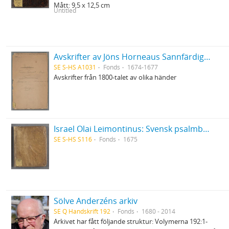
Mått: 9,5 x 12,5 cm
Untitled
Avskrifter av Jöns Horneaus Sannfärdig berättelse om det för 100 år sedan förlupna grufverliga Trolldoms-Oväsendet i Sverige och Martin Brunnerus Betänkande om trolldomsväsendet
SE S-HS A1031
Fonds
1674-1677
Avskrifter från 1800-talet av olika händer
Israel Olai Leimontinus: Svensk psalmbok med sångnoter
SE S-HS S116
Fonds
1675
Sölve Anderzéns arkiv
SE Q Handskrift 192
Fonds
1680 - 2014
Arkivet har fått följande struktur: Volymerna 192:1-