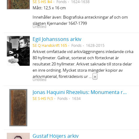
SE S-HS Ik4
Fonds
1624-1638
Mått: 12,5 x 16 cm
Innehåller även: Biografiska anteckningar af och om
slägten Kjernander 1647-1799
Untitled
Egil Johanssons arkiv
SE Q Handskrift 165
Fonds
1628-2015
Arkivet omfattade vid arkivläggningens inledande cirka
80 hyllmeter. Gallrat, sorterat och förtecknat är
resultatet 20 hyllmeter. Arkivet saknade till stora delar
en inre ordning. Mycket stora mängder kopior av
arkivmaterial, företrädesvis ur
...
»
Untitled
Jonas Haquini Rhezelius: Monumenta runica in Ölandia comitatu Regni Sveciæ Gothiaquæ
SE S-HS Fc5
Fonds
1634
Gustaf Höijers arkiv