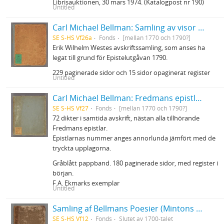
Librisauktionen, 30 mars 1974. (Katalogpost nr 190)
Untitled
Carl Michael Bellman: Samling av visor och mindre poemer
SE S-HS Vf26a
Fonds
[mellan 1770 och 1790?]
Erik Wilhelm Westes avskriftssamling, som anses ha
legat till grund för Epistelutgåvan 1790.
229 paginerade sidor och 15 sidor opaginerat register
Untitled
Carl Michael Bellman: Fredmans epistlar m.m.
SE S-HS Vf27
Fonds
[mellan 1770 och 1790?]
72 dikter i samtida avskrift, nästan alla tillhörande
Fredmans epistlar.
Epistlarnas nummer anges annorlunda jämfört med de
tryckta upplagorna.
Gråblått pappband. 180 paginerade sidor, med register i
början.
F.A. Ekmarks exemplar
Untitled
Samling af Bellmans Poesier (Mintons ex.)
SE S-HS Vf12
Fonds
Slutet av 1700-talet