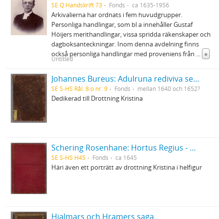
SE Q Handskrift 73
Fonds
ca 1635-1956
Arkivalierna har ordnats i fem huvudgrupper.
Personliga handlingar, som bl a innehåller Gustaf
Höijers merithandlingar, vissa spridda räkenskaper och
dagboksanteckningar. Inom denna avdelning finns
också personliga handlingar med proveniens från
...
»
Untitled
Johannes Bureus: Adulruna rediviva seu sapientia Sveorum veterum de mysteriis alphabeti trium coronarum regni Fulkandiarum seu Svethiae antiquissimae
SE S-HS Rål. 8:o nr. 9
Fonds
mellan 1640 och 1652?
Dedikerad till Drottning Kristina
Schering Rosenhane: Hortus Regius - Drottning Christinas stamträd med emblemata politica
SE S-HS H45
Fonds
ca 1645
Häri även ett porträtt av drottning Kristina i helfigur
Hjalmars och Hramers saga