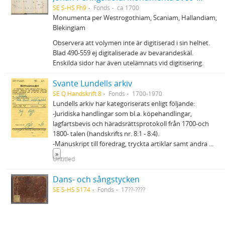
SE S-HS Fh9
Fonds
ca 1700
Monumenta per Westrogothiam, Scaniam, Hallandiam,
Blekingiam
Observera att volymen inte är digitiserad i sin helhet.
Blad 490-559 ej digitaliserade av bevarandeskäl.
Enskilda sidor har även utelämnats vid digitisering.
Svante Lundells arkiv
SE Q Handskrift 8
Fonds
1700-1970
Lundells arkiv har kategoriserats enligt följande:
-Juridiska handlingar som bl.a. köpehandlingar,
lagfartsbevis och häradsrättsprotokoll från 1700-och
1800- talen (handskrifts nr. 8:1 - 8:4).
-Manuskript till föredrag, tryckta artiklar samt andra
...
»
Untitled
Dans- och sångstycken
SE S-HS S174
Fonds
17??-????