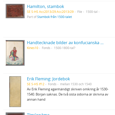
Hamilton, stambok
SE S-HS Acc2013/29:Acc2013/29
File
1500-tal
Part of
Stambok från 1500-talet
Handtecknade bilder av konfucianska och daoistiska lärda eller heliga personer från Kina
Kines10
Fonds
1500-1800-tal?
Erik Fleming: Jordebok
SE S-HS If12
Fonds
mellan 1530 och 1540
Av Erik Fleming egenhändigt skriven omkring år 1530-
1540. Början saknas. De två sista sidorna är skrivna av
annan hand