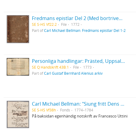
Fredmans epistlar Del 2 (Med bortriven dedikation)
SE S-HS Vf22:2
File
1772
Part of
Carl Michael Bellman: Fredmans epistlar Del 1-2
Personliga handlingar: Prästed, Uppsala 1773
SE Q Handskrift 43B:1
File
1773
Part of
Carl Gustaf Bernhard Alenius arkiv
Carl Michael Bellman: "Siung fritt Dens Skål wid cyperwin ... "
SE S-HS Vf38h
Fonds
1774–1784
På baksidan egenhändig notskrift av Francesco Uttini