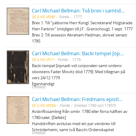
Carl Michael Bellman: Två brev i samtida avskrift
SE S-HS Vf38f
Fonds
1777
Brev 1: Till "yälborne Herr Kongl. Secreterare! Högtärade
Herr Farbror" (möjligen till J.F . Granschoug), 1 sept. 1777
Brev 2: Till assessor Abraham Hedman, skrivet senast
1785
Carl Michael Bellman: Backi tempel [öpnadt vid corporalen samt ordens-oboistens Fader Movitz död 1779]
SE S-HS Vf17
Fonds
1779
Backi tempel [öpnadt vid corporalen samt ordens-
oboistens Fader Movitz död 1779]. Med tillegnan på
vers 24/12 1779
Egenhändigt
Untitled
Carl Michael Bellman: Fredmans epistlar och sånger m.fl. Bellman-texter
SE S-HS Vf26b
Fonds
[mellan 1780 och 1785?]
Avskriftssamling från omkr. 1780 eller förra hälften av
1780-talet. [Defekt]
Handskriften avslutas med ett par versbrev till
Schröderheim, samt två Bacchi Ordenskapitel
Untitled