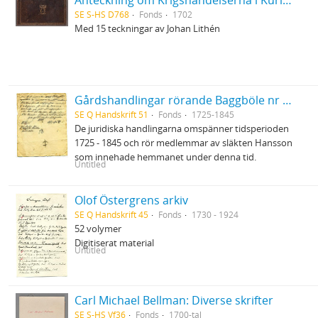
Anteckning om Krigshändelserna i Kurland uti Kon. Karl XIIs tid, under GeneralMajoren C.M. Stuart, af Er. Dahlberg
SE S-HS D768
Fonds
1702
Med 15 teckningar av Johan Lithén
Gårdshandlingar rörande Baggböle nr 1 i Umeå socken
SE Q Handskrift 51
Fonds
1725-1845
De juridiska handlingarna omspänner tidsperioden
1725 - 1845 och rör medlemmar av släkten Hansson
som innehade hemmanet under denna tid.
Untitled
Olof Östergrens arkiv
SE Q Handskrift 45
Fonds
1730 - 1924
52 volymer
Digitiserat material
Untitled
Carl Michael Bellman: Diverse skrifter
SE S-HS Vf36
Fonds
1700-tal