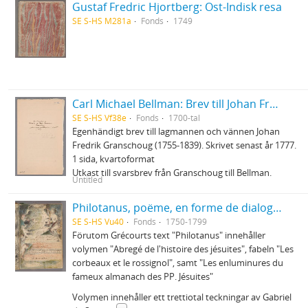
Gustaf Fredric Hjortberg: Ost-Indisk resa
SE S-HS M281a
Fonds
1749
Carl Michael Bellman: Brev till Johan Fredrik Granschoug
SE S-HS Vf38e
Fonds
1700-tal
Egenhändigt brev till lagmannen och vännen Johan
Fredrik Granschoug (1755-1839). Skrivet senast år 1777.
1 sida, kvartoformat
Utkast till svarsbrev från Granschoug till Bellman.
Untitled
Philotanus, poëme, en forme de dialogue, ou l'histoire de la constitution unigenitus
SE S-HS Vu40
Fonds
1750-1799
Förutom Grécourts text "Philotanus" innehåller
volymen "Abregé de l'histoire des jésuites", fabeln "Les
corbeaux et le rossignol", samt "Les enluminures du
fameux almanach des PP. Jésuites"
Volymen innehåller ett trettiotal teckningar av Gabriel