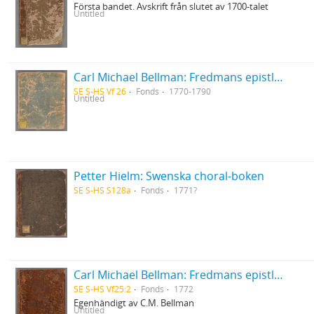
Första bandet. Avskrift från slutet av 1700-talet
Untitled
Carl Michael Bellman: Fredmans epistlar [Nechers ex.]. Ep. 1-50
SE S-HS Vf 26
Fonds
1770-1790
Untitled
Petter Hielm: Swenska choral-boken
SE S-HS S128a
Fonds
1771?
Carl Michael Bellman: Fredmans epistlar [dedicerade till J.D. Duwall] Del 2
SE S-HS Vf25:2
Fonds
1772
Egenhändigt av C.M. Bellman
Untitled