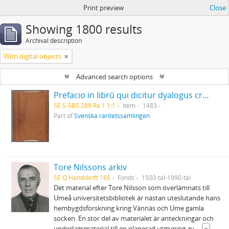
Print preview
Close
Showing 1800 results
Archival description
With digital objects
Advanced search options
Prefacio in librū qui dicitur dyalogus creaturar[um] moralizatus omni materie morali iocundo et edificatiuo modo applicabilis. - 1483
SE S-SBS 289 Ra 1:1:1
Item
1483
Part of
Svenska raritetssamlingen
Tore Nilssons arkiv
SE Q Handskrift 166
Fonds
1500-tal-1990-tal
Det material efter Tore Nilsson som överlämnats till
Umeå universitetsbibliotek är nästan uteslutande hans
hembygdsforskning kring Vännäs och Ume gamla
socken. En stor del av materialet är anteckningar och
underlagsmaterial till en planerad utgivning av
...
»