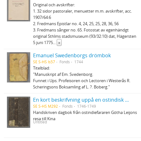
Original och avskrifter:
1. 32 sidor pastoraler, menuetter m.m. avskrifter, acc.
1907/64:6
2. Fredmans Epistlar no. 4, 24, 25, 25, 28, 36, 56
3. Fredmans sånger no. 65. Fotostat av egenhändgt
original Sthlms stadsmuseum (93/32:10) dat, Hägersten
5 juni 1775
...
»
Emanuel Swedenborgs drömbok
SE S-HS Is57
Fonds
1744
Titelblad:
"Manuskript af Em. Svedenborg.
Funnet i Ups. Profeisoren och Lectoren i Westerås R.
Scheringsons Boksamling af L. ?. Boberg."
En kort beskrifvning uppå en ostindisk resa till Canton uthi Chinah - förrättat af Carl Fredrich von Schantz ifrån åhr 1746 till åhr 1749
SE S-HS M292
Fonds
1746-1749
Handskriven dagbok från ostindiefararen Götha Leijons
resa till Kina
Untitled