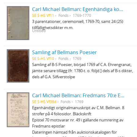
Carl Michael Bellman: Egenhändiga koncepter
SE S-HS Vf11
Fonds
1769-1770
3 parentationer, ceremoniell, 1769-70, samt 24 (25)
tillfällighetsdikter m.m.
Untitled
Samling af Bellmans Poesier
SE S-HS Vf10
Fonds
1769
Samling af B-S Poesier, börjad 1769 af C.A. Ehrengranat,
jämte senare tillägg (fr. 1780-t. o. följd.] dels af B-s dikter,
dels af G.A. Silfverstolpe
Carl Michael Bellman: Fredmans 70:e Epistel. Om landstigningen wid Klubben i Mälarn en höst-afton 1769
SE S-HS Vf38d
Fonds
1769
Egenhändigt originalmanuskript av C.M. Bellman. 8
strofer på 4 foliosidor. Bläckskrift
Epistel 70 motsvarar nr. 49 i gällande numrering av
Fredmans epistlar
Dateringen hämtad från auktionskatalogen för