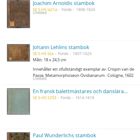
Joachim Arnoldis stambok
SE S-HS Ia21a
Fonds
1606-1624
Untitled
Johann Lehlins stambok
SE S-HS Il2a
Fonds
1607-1623
Mått: 18 x 24,5 cm
Innehåller ett ofullständigt exemplar av: Crispin van de
Passe, Metamorphoseon Ovidianarum : Cologne, 1602
Untitled
En fransk balettmästares och danslärares i Bruxelles 1614-19 anteckningsbok
SE S-HS S253
Fonds
1614-1619
Paul Wunderlichs stambok