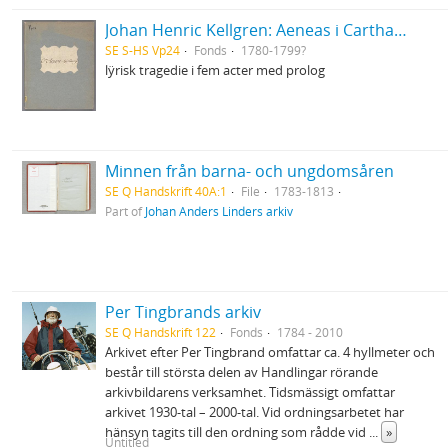
Johan Henric Kellgren: Aeneas i Carthago
SE S-HS Vp24
Fonds
1780-1799?
lÿrisk tragedie i fem acter med prolog
Minnen från barna- och ungdomsåren
SE Q Handskrift 40A:1
File
1783-1813
Part of
Johan Anders Linders arkiv
Per Tingbrands arkiv
SE Q Handskrift 122
Fonds
1784 - 2010
Arkivet efter Per Tingbrand omfattar ca. 4 hyllmeter och
består till största delen av Handlingar rörande
arkivbildarens verksamhet. Tidsmässigt omfattar
arkivet 1930-tal – 2000-tal. Vid ordningsarbetet har
hänsyn tagits till den ordning som rådde vid
...
»
Untitled