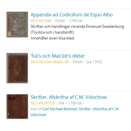
Appendix ad Codicillum de Equo Albo
SE S-HS Is58
Fonds
1700-tal
Skrifter och handlingar rörande Emanuel Swedenborg
(Tryckta och i handskrift).
Innehåller även lösa blad.
ʼĪsā's och Masʼūd's dikter
SE S-HS Cod. Orient. 39
Fonds
[ca 1700]
Skrifter. Afskrifna af C.M. Völschow
SE S-HS Vf15:3
File
1700-tal
Part of
Carl Michael Bellman: Skrifter. Afskrifna af C.M.
Völschow