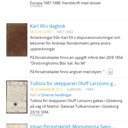
Europa 1687-1688. Handskrift med skisser
Untitled
Karl XII:s dagbok
SE S-HS D761
1687-1692
Anteckningar från Karl XII:s disputationsövningar och
lektioner för Andreas Nordenhielm jämte andra
uppteckningar
På försättsbladet finns en uppgift införd den 20/8 1854:
"Drottningholms Bibl. kat. No 84"
På försättsbladet finns angivet med blyert: "
...
»
Tullista för skepparen Oluff Larssons galeas
SE Q Handskrift 23:2
Subfonds
1694
Part of
Diverse handlingar
Tullista för skepparen Oluff Larssons galeas i Göteborg
på väg till Malmö. Daterad Tullkammaren i Göteborg
23/10 1694.
Untitled
Johan Peringskiöld: Monumenta Sveo-Gothorum