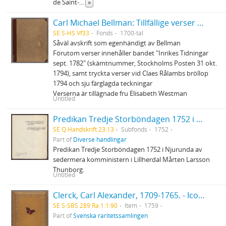
de Saint-
...
»
Carl Michael Bellman: Tillfällige verser och rim skrifne och hopsamlade innom ett hus, där Auctor finner sig älskad och wälkommen
SE S-HS Vf33
Fonds
1700-tal
Såväl avskrift som egenhändigt av Bellman
Förutom verser innehåller bandet "Inrikes Tidningar
sept. 1782" (skämtnummer, Stockholms Posten 31 okt.
1794), samt tryckta verser vid Claes Rålambs bröllop
1794 och sju färglagda teckningar
Verserna är tillägnade fru Elisabeth Westman
Untitled
Predikan Tredje Storböndagen 1752 i Njurunda
SE Q Handskrift 23:13
Subfonds
1752
Part of
Diverse handlingar
Predikan Tredje Storböndagen 1752 i Njurunda av
sedermera komministern i Lillherdal Mårten Larsson
Thunborg.
Untitled
Clerck, Carl Alexander, 1709-1765. - Icones insectorum rariorum. (Pl.titelbl.) Stockholm. 1-2. 1759-65. [Del 1], Caroli Clerck reg: soc: scient: Upsal: membr: Icones insectorum rariorum cum nominibus eorum trivialibus, locisqve e C: Linnæi ... Syst: nat: allegatis Holmiæ 1759.. - 1759
SE S-SBS 289 Ra 1:1:90
Item
1759
Part of
Svenska raritetssamlingen