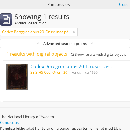
Print preview
Close
Showing 1 results
Archival description
Codex Berggrenianus 20: Drusernas på Libanon heliga bok
Advanced search options
1 results with digital objects
Show results with digital objects
Codex Berggrenianus 20: Drusernas på Libanon heliga bok
SE S-HS Cod. Orient 20
Fonds
ca 1690
The National Library of Sweden
Contact us
Kungliga biblioteket hanterar dina personuppgifter i enlighet med EU:s