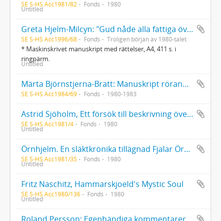
SE S-HS Acc1981/82
Fonds
1980
Untitled
Greta Hjelm-Milcyn: "Gud nåde alla fattiga översättare" : glimtar ur svensk skönlitterär översättningshistoria fram till år 1900 : manuskript
SE S-HS Acc1996/68
Fonds
Troligen början av 1980-talet
* Maskinskrivet manuskript med rättelser, A4, 411 s. i
ringpärm.
Untitled
Märta Björnstjerna-Bratt: Manuskript rörande Anna Hierta-Retzius manuskript och brevsamling på KVAB
SE S-HS Acc1984/69
Fonds
1980-1983
Astrid Sjöholm, Ett försök till beskrivning över Elleholm, dess gårdar, hus och innevånare i den gamla goda tiden
SE S-HS Acc1981/4
Fonds
1980
Untitled
Örnhjelm. En släktkrönika tillägnad Fjalar Örnhjelm på hans 70-årsdag 1980 av Herdis och Tore Modeen
SE S-HS Acc1981/35
Fonds
1980
Untitled
Fritz Naschitz, Hammarskjoeld's Mystic Soul
SE S-HS Acc1980/136
Fonds
1980
Untitled
Roland Persson: Egenhändiga kommentarer till hans litterära produktion