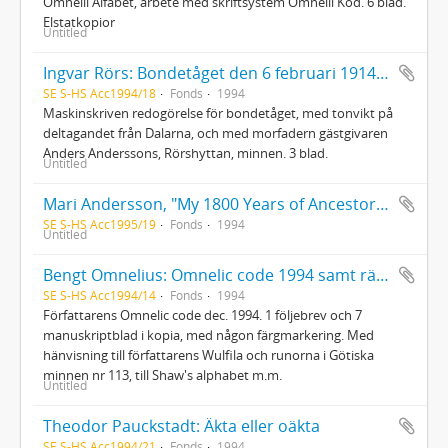
Omnelii Alfabet, arbete med skriftsystem Omnelii Kod. 6 blad.
Elstatkopior
Untitled
Ingvar Rörs: Bondetåget den 6 februari 1914 : Ett 80-årsminne
SE S-HS Acc1994/18
Fonds
1994
Maskinskriven redogörelse för bondetåget, med tonvikt på
deltagandet från Dalarna, och med morfadern gästgivaren
Anders Anderssons, Rörshyttan, minnen. 3 blad.
Untitled
Mari Andersson, "My 1800 Years of Ancestors" (manus)
SE S-HS Acc1995/19
Fonds
1994
Untitled
Bengt Omnelius: Omnelic code 1994 samt rättelser
SE S-HS Acc1994/14
Fonds
1994
Författarens Omnelic code dec. 1994. 1 följebrev och 7
manuskriptblad i kopia, med någon färgmarkering. Med
hänvisning till författarens Wulfila och runorna i Götiska
minnen nr 113, till Shaw's alphabet m.m.
Untitled
Theodor Pauckstadt: Äkta eller oäkta
SE S-HS Acc1994/21
Fonds
1994