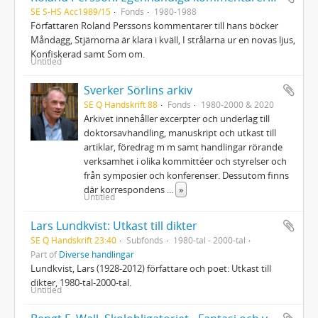
SE S-HS Acc1989/15
Fonds
1980-1988
Författaren Roland Perssons kommentarer till hans böcker
Måndagg, Stjärnorna är klara i kväll, I strålarna ur en novas ljus,
Konfiskerad samt Som om.
Untitled
Sverker Sörlins arkiv
SE Q Handskrift 88
Fonds
1980-2000 & 2020
Arkivet innehåller excerpter och underlag till
doktorsavhandling, manuskript och utkast till
artiklar, föredrag m m samt handlingar rörande
verksamhet i olika kommittéer och styrelser och
från symposier och konferenser. Dessutom finns
där korrespondens
...
»
Untitled
Lars Lundkvist: Utkast till dikter
SE Q Handskrift 23:40
Subfonds
1980-tal - 2000-tal
Part of
Diverse handlingar
Lundkvist, Lars (1928-2012) författare och poet: Utkast till
dikter, 1980-tal-2000-tal.
Untitled