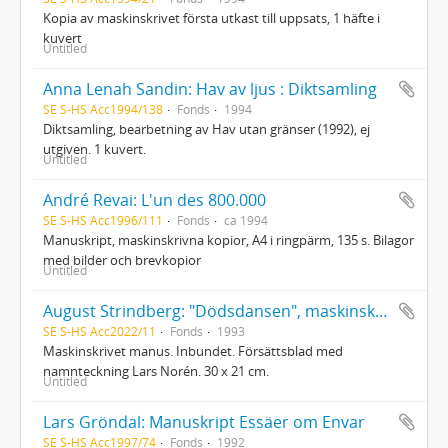
Kopia av maskinskrivet första utkast till uppsats, 1 häfte i
kuvert
Untitled
Anna Lenah Sandin: Hav av ljus : Diktsamling
SE S-HS Acc1994/138
Fonds
1994
Diktsamling, bearbetning av Hav utan gränser (1992), ej
utgiven. 1 kuvert.
Untitled
André Revai: L'un des 800.000
SE S-HS Acc1996/111
Fonds
ca 1994
Manuskript, maskinskrivna kopior, A4 i ringpärm, 135 s. Bilagor
med bilder och brevkopior
Untitled
August Strindberg: "Dödsdansen", maskinskrivet manus för uppsättning regisserad av Lars Norén, Dramaten, 1993
SE S-HS Acc2022/11
Fonds
1993
Maskinskrivet manus. Inbundet. Försättsblad med
namnteckning Lars Norén. 30 x 21 cm.
Untitled
Lars Gröndal: Manuskript Essäer om Envar
SE S-HS Acc1997/74
Fonds
1992