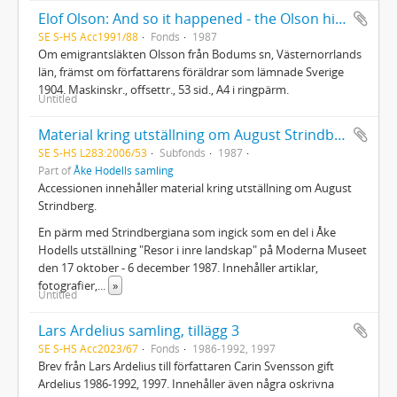
Elof Olson: And so it happened - the Olson history
SE S-HS Acc1991/88
Fonds
1987
Om emigrantsläkten Olsson från Bodums sn, Västernorrlands
län, främst om författarens föräldrar som lämnade Sverige
1904. Maskinskr., offsettr., 53 sid., A4 i ringpärm.
Untitled
Material kring utställning om August Strindberg
SE S-HS L283:2006/53
Subfonds
1987
Part of
Åke Hodells samling
Accessionen innehåller material kring utställning om August
Strindberg.
En pärm med Strindbergiana som ingick som en del i Åke
Hodells utställning "Resor i inre landskap" på Moderna Museet
den 17 oktober - 6 december 1987. Innehåller artiklar,
fotografier,
...
»
Untitled
Lars Ardelius samling, tillägg 3
SE S-HS Acc2023/67
Fonds
1986-1992, 1997
Brev från Lars Ardelius till författaren Carin Svensson gift
Ardelius 1986-1992, 1997. Innehåller även några oskrivna