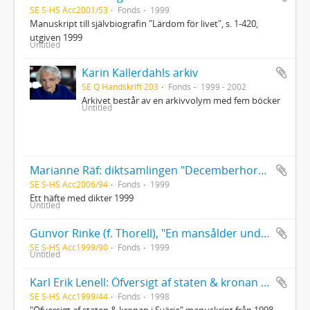
SE S-HS Acc2001/53
Fonds
1999
Manuskript till självbiografin "Lärdom för livet", s. 1-420,
utgiven 1999
Untitled
Karin Kallerdahls arkiv
SE Q Handskrift 203
Fonds
1999 - 2002
Arkivet består av en arkivvolym med fem böcker
Untitled
Marianne Räf: diktsamlingen "Decemberhoran"
SE S-HS Acc2006/94
Fonds
1999
Ett häfte med dikter 1999
Untitled
Gunvor Rinke (f. Thorell), "En mansålder under 20:e århundradet. Minnen, händelser, några släkter. 1920- fram till året före år 2000"
SE S-HS Acc1999/90
Fonds
1999
Untitled
Karl Erik Lenell: Öfversigt af staten & kronan i Svärje
SE S-HS Acc1999/44
Fonds
1998
"Öfversigt af staten & kronan i Svärje" manuskript från 1998.