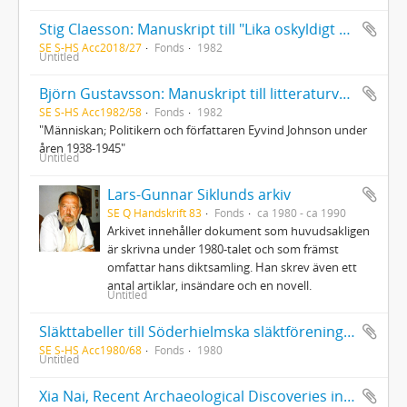
Stig Claesson: Manuskript till "Lika oskyldigt som meningslöst"
SE S-HS Acc2018/27
Fonds
1982
Untitled
Björn Gustavsson: Manuskript till litteraturvetenskaplig uppsats
SE S-HS Acc1982/58
Fonds
1982
"Människan; Politikern och författaren Eyvind Johnson under
åren 1938-1945"
Untitled
Lars-Gunnar Siklunds arkiv
SE Q Handskrift 83
Fonds
ca 1980 - ca 1990
Arkivet innehåller dokument som huvudsakligen
är skrivna under 1980-talet och som främst
omfattar hans diktsamling. Han skrev även ett
antal artiklar, insändare och en novell.
Untitled
Släkttabeller till Söderhielmska släktföreningen
SE S-HS Acc1980/68
Fonds
1980
Untitled
Xia Nai, Recent Archaeological Discoveries in China. Offentlig föreläsning Göteborgs konserthus Fredagen den 17 oktober 1980 kl 16. Föreläsningsmanus