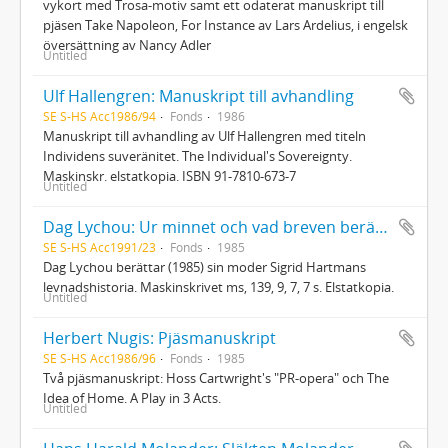
vykort med Trosa-motiv samt ett odaterat manuskript till
pjäsen Take Napoleon, For Instance av Lars Ardelius, i engelsk
översättning av Nancy Adler
Untitled
Ulf Hallengren: Manuskript till avhandling
SE S-HS Acc1986/94
Fonds
1986
Manuskript till avhandling av Ulf Hallengren med titeln
Individens suveränitet. The Individual's Sovereignty.
Maskinskr. elstatkopia. ISBN 91-7810-673-7
Untitled
Dag Lychou: Ur minnet och vad breven berätta
SE S-HS Acc1991/23
Fonds
1985
Dag Lychou berättar (1985) sin moder Sigrid Hartmans
levnadshistoria. Maskinskrivet ms, 139, 9, 7, 7 s. Elstatkopia.
Untitled
Herbert Nugis: Pjäsmanuskript
SE S-HS Acc1986/96
Fonds
1985
Två pjäsmanuskript: Hoss Cartwright's "PR-opera" och The
Idea of Home. A Play in 3 Acts.
Untitled