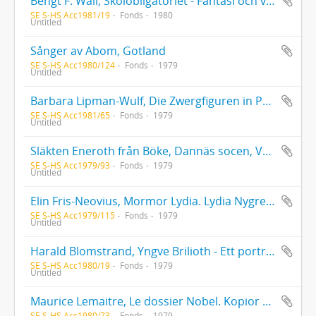
Bengt F. Wall, Skolobligatoriet - Fantasi och verklighet, Skoldebatten då och nu, Gymnasiet och tvångsskolan
SE S-HS Acc1981/19
Fonds
1980
Untitled
Sånger av Abom, Gotland
SE S-HS Acc1980/124
Fonds
1979
Untitled
Barbara Lipman-Wulf, Die Zwergfiguren in Pär Lagerkvists Dvärgen und Günter Grass' Die Blechtrommel
SE S-HS Acc1981/65
Fonds
1979
Untitled
Släkten Eneroth från Böke, Dannäs socen, Västbo härad, Jönköpings län
SE S-HS Acc1979/93
Fonds
1979
Untitled
Elin Fris-Neovius, Mormor Lydia. Lydia Nygrens (1840-1925) levnadsteckning
SE S-HS Acc1979/115
Fonds
1979
Untitled
Harald Blomstrand, Yngve Brilioth - Ett porträttförsök
SE S-HS Acc1980/19
Fonds
1979
Untitled
Maurice Lemaitre, Le dossier Nobel. Kopior av dokument rörande Isidore Isou som Nobelpriskandidat
SE S-HS Acc1980/73
Fonds
1979