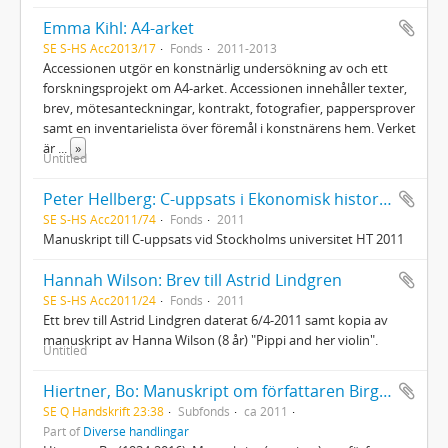
Emma Kihl: A4-arket
SE S-HS Acc2013/17
Fonds
2011-2013
Accessionen utgör en konstnärlig undersökning av och ett
forskningsprojekt om A4-arket. Accessionen innehåller texter,
brev, mötesanteckningar, kontrakt, fotografier, pappersprover
samt en inventarielista över föremål i konstnärens hem. Verket
är
...
»
Untitled
Peter Hellberg: C-uppsats i Ekonomisk historia "Selma Lagerlöf som egenföretagare"
SE S-HS Acc2011/74
Fonds
2011
Manuskript till C-uppsats vid Stockholms universitet HT 2011
Hannah Wilson: Brev till Astrid Lindgren
SE S-HS Acc2011/24
Fonds
2011
Ett brev till Astrid Lindgren daterat 6/4-2011 samt kopia av
manuskript av Hanna Wilson (8 år) "Pippi and her violin".
Untitled
Hiertner, Bo: Manuskript om författaren Birger Sjödin
SE Q Handskrift 23:38
Subfonds
ca 2011
Part of
Diverse handlingar