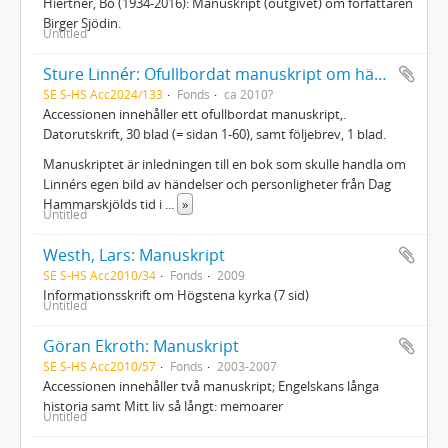
Hiertner, Bo (1934-2016): Manuskript (outgivet) om författaren
Birger Sjödin.
Untitled
Sture Linnér: Ofullbordat manuskript om händelser och personligheter från Dag Hammarskjölds tid i Kongo
SE S-HS Acc2024/133
Fonds
ca 2010?
Accessionen innehåller ett ofullbordat manuskript,.
Datorutskrift, 30 blad (= sidan 1-60), samt följebrev, 1 blad.
Manuskriptet är inledningen till en bok som skulle handla om
Linnérs egen bild av händelser och personligheter från Dag
Hammarskjölds tid i
...
»
Untitled
Westh, Lars: Manuskript
SE S-HS Acc2010/34
Fonds
2009
Informationsskrift om Högstena kyrka (7 sid)
Untitled
Göran Ekroth: Manuskript
SE S-HS Acc2010/57
Fonds
2003-2007
Accessionen innehåller två manuskript; Engelskans långa
historia samt Mitt liv så långt: memoarer
Untitled