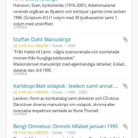
Hansson, Sven, kyrkoherde, (1916-2001), Arbetsmaterial
rörande utgåvan av Byabön och bönbyar i gamla Ume socken
1996. (Scriptum 41) (1 volym med 30 ljudkassetter samt 1
volym med utskrifter)
Untitled
Staffan Dahl: Manuskript
SE S-HS Acc1996/59
Fonds
1995
"Från Halda till Libris : några ocensurerade och osorterade
minnen från Kungliga biblioteket".
Maskinskrivet manuskript med egenhändiga rättelser, 6 blad.,
daterat den 3/4 1995
Untitled
Världsspråket volapük : lexikon samt annat material, sammanställt av Rune Thorsell
SE S-HS Acc1995/56
Fonds
1995 - 2005
Lexikon i form av kortkatalog samt disketter och CD-skiva.
Därutöver diverse manuskript om volapük, skrivna eller
översatta respektive samlade av Rune Thorsell
Untitled
Bengt Omnelius: Omnelii Alfabet januari 1995
SE S-HS Acc1995/25
Fonds
1995