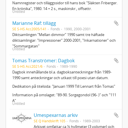
Namnregister och tilläggssidor till hans bok "Släkten Friberger.
En krönika", 1980. 14 + 2 s., maskinskr., offsettr.
Untitled
Marianne Räf: tillägg
SE S-HS Acc2005/141
Fonds
1990, 2000-2001
Diktsamlingen "Mellan dimmor" 1990 samt tre häftade
diktsamlingar: "Impressioner" 2000-2001, "Inkarnationer" och
"Sommargatan"
Untitled
Tomas Tranströmer: Dagbok
SE S-HS Acc2021/6
Fonds
1989-1990
Dagbok innehållande bl.a. dagboksanteckningar från 1989-
1990 samt anteckningar och utkast till poesi utan datum.
Dedikation på titelsida: "Januari 1999 Till Lennart från Tomas"
Information på omslaget: "89-90. Sorgegondol (96- )" och "111
A"
Untitled
Umespexarnas arkiv
SE Q Handskrift 105
Fonds
1989-2003
Arkivet omfattar ca ½ hyllmeter (3 volymer) och