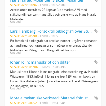
Hans Harald Molander: Släkten Molander
SE S-HS Acc2010/46
Fonds
1985-1989
Accessionen består av 22 kapslar (uppmärkta A-V) med
släkthandlingar sammanställda och avskrivna av Hans Harald
Molander
Untitled
Lars Hamberg: Försök till bibliografi över Stugun
SE S-HS Acc1985/48
Fonds
1985
Ett försök till bibliografi där artiklar, notiser, utgåvor, romaner,
avhandlingar och uppsatser som på ett eller annat sätt rör
förhållanden i Stugun och Borgvattnet tas upp.
Untitled
Johan Jolin: manuskript och dikter
SE S-HS Acc2001/102
Fonds
1983-1985
Manuskript till Johan Jolins biografi Lefnadsteckning, av Harald
Wieselgren 1893, införd i J. Jolins skrifter 1894 och en kopia av
En samling dikter af Johan Jolin efter urval af Harald Wieselgren,
2:a upplagan, 1894-1895
Untitled
Motala mekaniska verkstad: Material från studiecirkel
SE S-HS Acc1986/92
Fonds
1983-1985