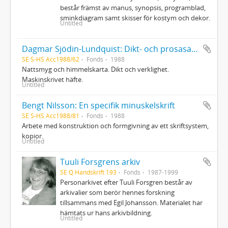
består främst av manus, synopsis, programblad,
sminkdiagram samt skisser för kostym och dekor.
Untitled
Dagmar Sjödin-Lundquist: Dikt- och prosasamling Nattsmyg och himmelskarta
SE S-HS Acc1988/62
Fonds
1988
Nattsmyg och himmelskarta. Dikt och verklighet.
Maskinskrivet häfte.
Untitled
Bengt Nilsson: En specifik minuskelskrift
SE S-HS Acc1988/81
Fonds
1988
Arbete med konstruktion och formgivning av ett skriftsystem,
kopior.
Untitled
Tuuli Forsgrens arkiv
SE Q Handskrift 193
Fonds
1987-1999
Personarkivet efter Tuuli Forsgren består av
arkivalier som berör hennes forskning
tillsammans med Egil Johansson. Materialet har
hämtats ur hans arkivbildning.
Untitled