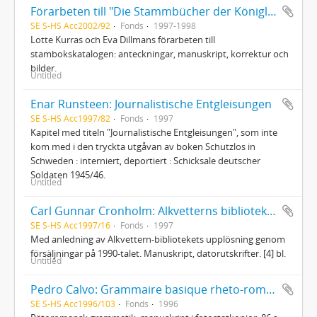
Förarbeten till "Die Stammbücher der Königlichen Bibliothek Stockholm - : Handschriftenkatalog von Lotte Kurras und Eva Dillman"
SE S-HS Acc2002/92
Fonds
1997-1998
Lotte Kurras och Eva Dillmans förarbeten till
stambokskatalogen: anteckningar, manuskript, korrektur och
bilder.
Untitled
Enar Runsteen: Journalistische Entgleisungen
SE S-HS Acc1997/82
Fonds
1997
Kapitel med titeln "Journalistische Entgleisungen", som inte
kom med i den tryckta utgåvan av boken Schutzlos in
Schweden : interniert, deportiert : Schicksale deutscher
Soldaten 1945/46.
Untitled
Carl Gunnar Cronholm: Alkvetterns bibliotek : manuskript
SE S-HS Acc1997/16
Fonds
1997
Med anledning av Alkvettern-bibliotekets upplösning genom
försäljningar på 1990-talet. Manuskript, datorutskrifter. [4] bl.
Untitled
Pedro Calvo: Grammaire basique rheto-romaine en français
SE S-HS Acc1996/103
Fonds
1996