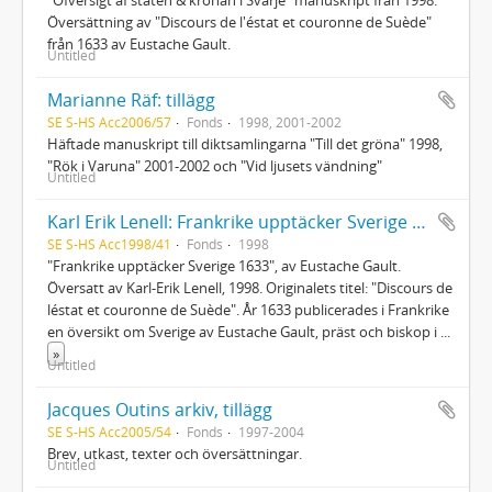
Översättning av "Discours de l'éstat et couronne de Suède"
från 1633 av Eustache Gault.
Untitled
Marianne Räf: tillägg
SE S-HS Acc2006/57
Fonds
1998, 2001-2002
Häftade manuskript till diktsamlingarna "Till det gröna" 1998,
"Rök i Varuna" 2001-2002 och "Vid ljusets vändning"
Untitled
Karl Erik Lenell: Frankrike upptäcker Sverige 1633
SE S-HS Acc1998/41
Fonds
1998
"Frankrike upptäcker Sverige 1633", av Eustache Gault.
Översatt av Karl-Erik Lenell, 1998. Originalets titel: "Discours de
léstat et couronne de Suède". År 1633 publicerades i Frankrike
en översikt om Sverige av Eustache Gault, präst och biskop i
...
»
Untitled
Jacques Outins arkiv, tillägg
SE S-HS Acc2005/54
Fonds
1997-2004
Brev, utkast, texter och översättningar.
Untitled