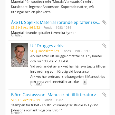
Material från studiecirkeln "Motala Verkstads Cirkeln".
Kursledare: Ingemar Antonsson. Kopierade häften, två
ritningar och en plankarta.
Åke H. Spjelke: Material rörande epitafier i svenska kyrkor
SE S-HS Acc1986/52
Fonds
1983-1984
Material rörande epitafier i svenska kyrkor
Untitled
Ulf Drugges arkiv
SE Q Handskrift 229
Fonds
1983 - 1990
Arkivet efter Ulf Drugge omfattar ca 3 hyllmeter
och rör 1980-tal -1990-tal.
Vid ordnandet av arkivet har hänsyn tagits till den
inre ordning som förelåg vid leveransen.
Arkivet har ordnats i tre kategorier: B Manuskript
och egna verk innehåller artiklar
...
»
Untitled
Björn Gustavsson: Manuskript till litteraturvetenskaplig avhandling
SE S-HS Acc1982/79
Fonds
1982
"Kampen för frihet - En strukturanalytisk studie av Eyvind
Johnsons romantrilogi om Krilon"
Untitled