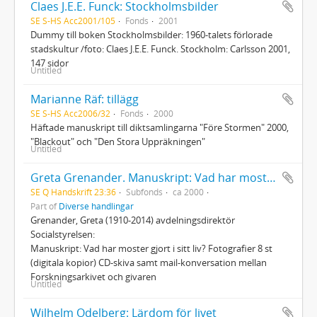
Claes J.E.E. Funck: Stockholmsbilder
SE S-HS Acc2001/105
Fonds
2001
Dummy till boken Stockholmsbilder: 1960-talets förlorade
stadskultur /foto: Claes J.E.E. Funck. Stockholm: Carlsson 2001,
147 sidor
Untitled
Marianne Räf: tillägg
SE S-HS Acc2006/32
Fonds
2000
Häftade manuskript till diktsamlingarna "Före Stormen" 2000,
"Blackout" och "Den Stora Uppräkningen"
Untitled
Greta Grenander. Manuskript: Vad har moster gjort i sitt liv?
SE Q Handskrift 23:36
Subfonds
ca 2000
Part of
Diverse handlingar
Grenander, Greta (1910-2014) avdelningsdirektör
Socialstyrelsen:
Manuskript: Vad har moster gjort i sitt liv? Fotografier 8 st
(digitala kopior) CD-skiva samt mail-konversation mellan
Forskningsarkivet och givaren
Untitled
Wilhelm Odelberg: Lärdom för livet