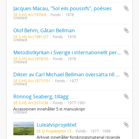
Jacques Macau, "Sol eils poussifs", poésies
SE S-HS Acc1979/4
Fonds
1978
Untitled
Olof Behm, Gåtan Bellman
SE S-HS Acc1981/27
Fonds
1978
Untitled
Metodistkyrkan i Sverige i internationellt perspektiv. Om metodismens internationella utveckling idag och dess konsekvenser för Metodistkyrkan i Sverige
SE S-HS Acc1979/33
Fonds
1978
Untitled
Dikter av Carl Michael Bellman översatta till ryska av Ignatij Ivanovskij
SE S-HS Acc1977/101
Fonds
1977
Untitled
Rönnog Seaberg, tillägg
SE S-HS Acc2010/38
Fonds
1977-1991
Accessionen innehåller 5 st manuskript
Untitled
Luleälvsprojektet
SE Q Projektarkiv 13
Fonds
1977 - 1996
Arkivet innehåller forskningsmaterial rörande