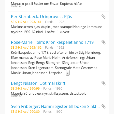
Manuskript till Essäer om Envar. Kopierat häfte
Untitled
Per Sternbeck: Urinprovet : Pjäs
SE S-HS Acc1993/161
Fonds
1992
Maskinskriven pjäs, duplic., med stämpel Haninge kommuns
tryckeri 1992. 62 blad. 1 häfte i 1 kuvert
Rose-Marie Holm: Krönikespelet anno 1719
SE S-HS Acc1993/162
Fonds
1992
Krönikespelet anno 1719, spel efter en idé av Stig Hernborg.
Efter manus av Rose-Marie Holm. Arkivforskning: Urban
Johansson. Regi: Bengt Blomgren. Sångtexter: Urban
Johansson, Sten Lagerström. Scenografi: Mats Geschwind.
Musik: Urban Johansson. Utspelar
...
»
Bengt Nilsson: Optimal skrift
SE S-HS Acc1990/99
Fonds
1990
Material rörande ett nytt skriftsystem. Elstatkopior
Untitled
Sven Friberger: Namnregister till boken Släkten Friberger
SE S-HS Acc1990/80
Fonds
1990