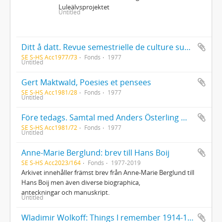
Luleälvsprojektet
Untitled
Ditt å datt. Revue semestrielle de culture suedoise. Redacteur et Editeur: Jacques Macau
SE S-HS Acc1977/73
Fonds
1977
Untitled
Gert Maktwald, Poesies et pensees
SE S-HS Acc1981/28
Fonds
1977
Untitled
Före tedags. Samtal med Anders Österling mest om Nobelpristagare i litteratur. Samtalspartners: Pär Wästberg och Wilhelm Odelberg
SE S-HS Acc1981/72
Fonds
1977
Untitled
Anne-Marie Berglund: brev till Hans Boij
SE S-HS Acc2023/164
Fonds
1977-2019
Arkivet innehåller främst brev från Anne-Marie Berglund till
Hans Boij men även diverse biographica,
anteckningar och manuskript.
Untitled
Wladimir Wolkoff: Things I remember 1914-1921