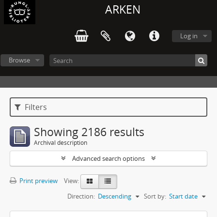
ARKEN
Log in
Browse
Filters
Showing 2186 results
Archival description
Advanced search options
Print preview
View:
Direction:
Descending
Sort by:
Start date