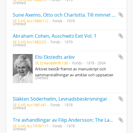
Untitled
Sune Axemo, Otto och Charlotta. Till minnet av far och mor
SE S-HS Acc1980/112
Fonds
1979
Untitled
Abraham Cohen, Auschwitz Exit Vol. 1
SE S-HS Acc1982/22
Fonds
1979
Untitled
Elsi Ekstedts arkiv
SE Q Handskrift 130
Fonds
1978 - 2004
Arkivet består främst av manuskript och
sammanställningar av artiklar och uppsatser.
Untitled
Släkten Söderhielm, Levnadsbeskrivningar
SE S-HS Acc1981/41
Fonds
1978
Untitled
Tre avhandlingar av Filip Andersson: The Laws of Density, Pressure and Temperature within a heat-producing and gravitating spherical Mass of Gases; The consequenses of the law of Boyle; Determination of the absolute temperature
SE S-HS Acc1978/117
Fonds
1978
Untitled