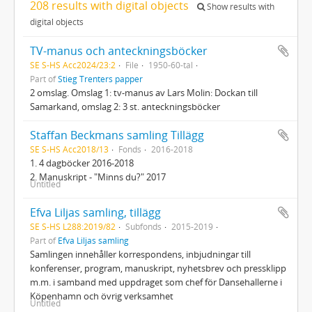
208 results with digital objects
Show results with
digital objects
TV-manus och anteckningsböcker
SE S-HS Acc2024/23:2
File
1950-60-tal
Part of
Stieg Trenters papper
2 omslag. Omslag 1: tv-manus av Lars Molin: Dockan till
Samarkand, omslag 2: 3 st. anteckningsböcker
Staffan Beckmans samling Tillägg
SE S-HS Acc2018/13
Fonds
2016-2018
1. 4 dagböcker 2016-2018
2. Manuskript - "Minns du?" 2017
Untitled
Efva Liljas samling, tillägg
SE S-HS L288:2019/82
Subfonds
2015-2019
Part of
Efva Liljas samling
Samlingen innehåller korrespondens, inbjudningar till
konferenser, program, manuskript, nyhetsbrev och pressklipp
m.m. i samband med uppdraget som chef för Dansehallerne i
Köpenhamn och övrig verksamhet
Untitled