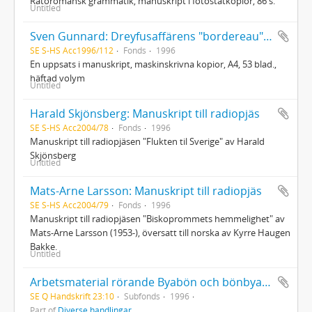
Rätoromansk grammatik, manuskript i fotostatkopior, 86 s.
Untitled
Sven Gunnard: Dreyfusaffärens "bordereau" : En gåta?
SE S-HS Acc1996/112
Fonds
1996
En uppsats i manuskript, maskinskrivna kopior, A4, 53 blad.,
häftad volym
Untitled
Harald Skjönsberg: Manuskript till radiopjäs
SE S-HS Acc2004/78
Fonds
1996
Manuskript till radiopjäsen "Flukten til Sverige" av Harald
Skjönsberg
Untitled
Mats-Arne Larsson: Manuskript till radiopjäs
SE S-HS Acc2004/79
Fonds
1996
Manuskript till radiopjäsen "Biskoprommets hemmelighet" av
Mats-Arne Larsson (1953-), översatt till norska av Kyrre Haugen
Bakke.
Untitled
Arbetsmaterial rörande Byabön och bönbyar i gamla Ume socken
SE Q Handskrift 23:10
Subfonds
1996
Part of
Diverse handlingar