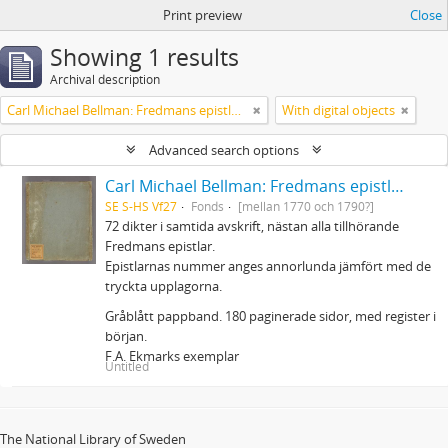
Print preview
Close
Showing 1 results
Archival description
Carl Michael Bellman: Fredmans epistlar m.m.
With digital objects
Advanced search options
Carl Michael Bellman: Fredmans epistlar m.m.
SE S-HS Vf27
Fonds
[mellan 1770 och 1790?]
72 dikter i samtida avskrift, nästan alla tillhörande
Fredmans epistlar.
Epistlarnas nummer anges annorlunda jämfört med de
tryckta upplagorna.
Gråblått pappband. 180 paginerade sidor, med register i
början.
F.A. Ekmarks exemplar
Untitled
The National Library of Sweden