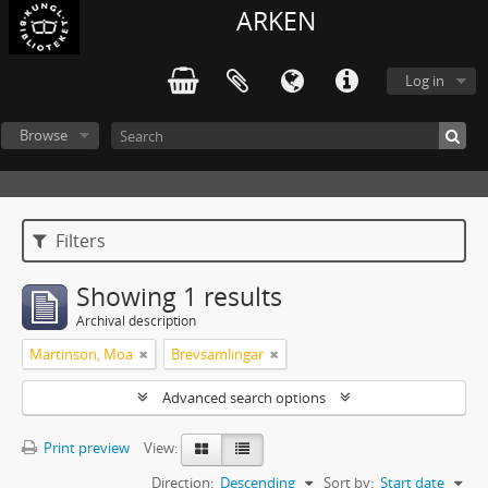
ARKEN
Log in
Browse
Filters
Showing 1 results
Archival description
Martinson, Moa
Brevsamlingar
Advanced search options
Print preview
View:
Direction:
Descending
Sort by:
Start date