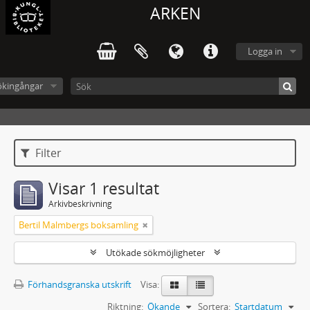
ARKEN
Logga in
ökingångar
Filter
Visar 1 resultat
Arkivbeskrivning
Bertil Malmbergs boksamling
Utökade sökmöjligheter
Förhandsgranska utskrift
Visa:
Riktning:
Ökande
Sortera:
Startdatum