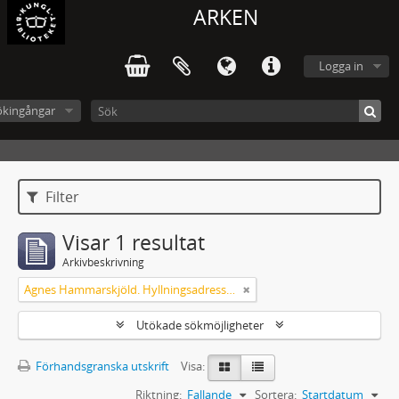
ARKEN
Logga in
ökingångar
Filter
Visar 1 resultat
Arkivbeskrivning
Agnes Hammarskjöld. Hyllningsadresser på 60-årsdagen
Utökade sökmöjligheter
Förhandsgranska utskrift
Visa:
Riktning:
Fallande
Sortera:
Startdatum