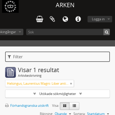
ARKEN
Logga in
ökingångar
Filter
Visar 1 resultat
Arkivbeskrivning
Helsingus, Laurentius Magni: Liber antiphonarius
Utökade sökmöjligheter
Förhandsgranska utskrift
Visa:
Riktning:
Ökande
Sortera:
Startdatum