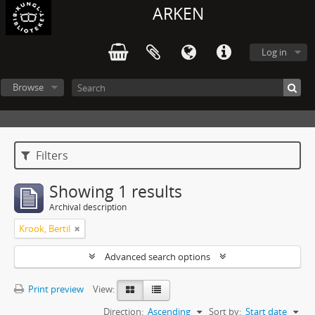
ARKEN
Log in
Browse
Filters
Showing 1 results
Archival description
Krook, Bertil
Advanced search options
Print preview
View:
Direction:
Ascending
Sort by:
Start date