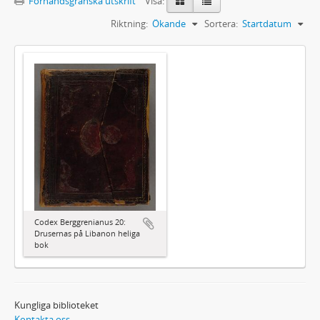
Förhandsgranska utskrift
Visa:
Riktning:
Ökande
Sortera:
Startdatum
Codex Berggrenianus 20:
Drusernas på Libanon heliga
bok
Kungliga biblioteket
Kontakta oss