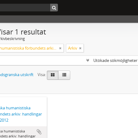
isar 1 resultat
rkivbeskrivning
Svenska humanistiska förbundets arkiv: handlingar 2003-2012
Arkiv
Utökade sökmöjlighete
dsgranska utskrift
Visa:
ka humanistiska
ndets arkiv: handlingar
-2012
ka humanistiska
dets arkiv: handlingar