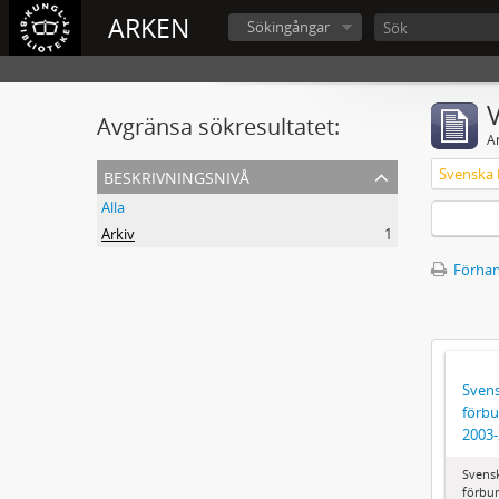
ARKEN
Sökingångar
V
Avgränsa sökresultatet:
A
beskrivningsnivå
Alla
Arkiv
1
Förhan
Svens
förbu
2003
Svens
förbun