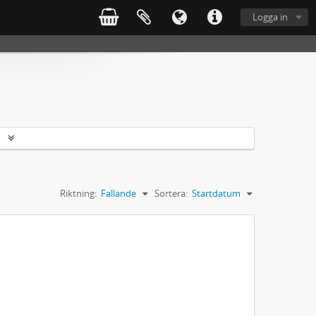
Logga in
r
Riktning:
Fallande
Sortera:
Startdatum