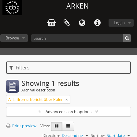
ARKEN
Log in
Browse
Filters
Showing 1 results
Archival description
A. L. Brems: Bericht über Polen
Advanced search options
Print preview
View:
Direction:
Descending
Sort by:
Start date