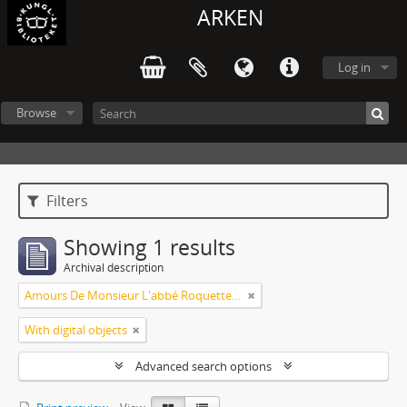
ARKEN
Log in
Browse
Filters
Showing 1 results
Archival description
Amours De Monsieur L'abbé Roquette avec Mademoiselle de Montauzier par Monsieur L'abbé Le Camus 1667
With digital objects
Advanced search options