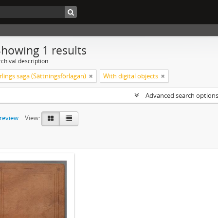
Showing 1 results
chival description
lings saga (Sättningsförlagan)
With digital objects
Advanced search option
preview
View: