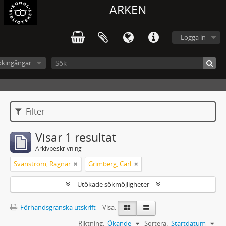
ARKEN
Logga in
ökingångar
Filter
Visar 1 resultat
Arkivbeskrivning
Svanström, Ragnar
Grimberg, Carl
Utökade sökmöjligheter
Förhandsgranska utskrift
Visa:
Riktning:
Ökande
Sortera:
Startdatum