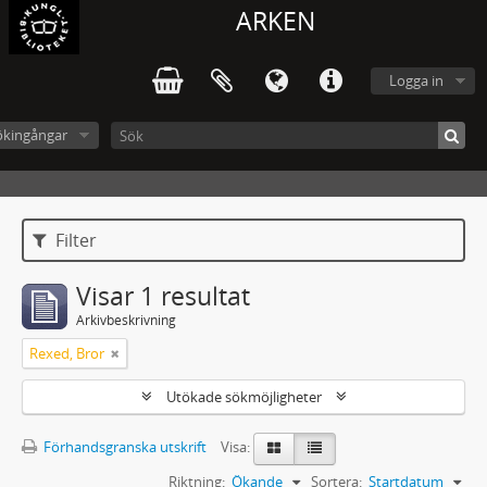
ARKEN
Logga in
ökingångar
Filter
Visar 1 resultat
Arkivbeskrivning
Rexed, Bror
Utökade sökmöjligheter
Förhandsgranska utskrift
Visa:
Riktning:
Ökande
Sortera:
Startdatum