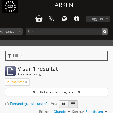
ARKEN
Logga in
ökingångar
Filter
Visar 1 resultat
Arkivbeskrivning
Journalister
Utökade sökmöjligheter
Förhandsgranska utskrift
Visa:
Riktning:
Ökande
Sortera:
Startdatum