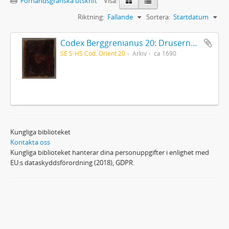
Förhandsgranska utskrift
Visa:
Riktning:
Fallande
Sortera:
Startdatum
Codex Berggrenianus 20: Drusernas på Libanon heliga bok
SE S-HS Cod. Orient 20
Arkiv
ca 1690
Kungliga biblioteket
Kontakta oss
Kungliga biblioteket hanterar dina personuppgifter i enlighet med
EU:s dataskyddsförordning (2018), GDPR.