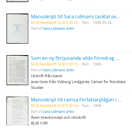
Manuskript till Sara Lidmans tacktal sedan hon tagit emot Sixten Heymans priset vid Göteborgs universitet
SE Q Handskrift 52:B:5:20:16
Part
1998-05-26
Part of
Sara Lidmans arkiv
Som en ny förtjusande vilde Föredrag vid konferens i Odense - uppbrottet från modernism
SE Q Handskrift 52:B:5:20:15
Part
1998
Part of
Sara Lidmans arkiv
Utskrift från band
även brev från Valborg Lindgärde, Center for Nordiske
Studier
Manuskript till ramsa Författarplågan i Norden
SE Q Handskrift 52:B:5:20:14
Part
1998
Part of
Sara Lidmans arkiv
Även brevkoncept och renskrift
BLM 1/99