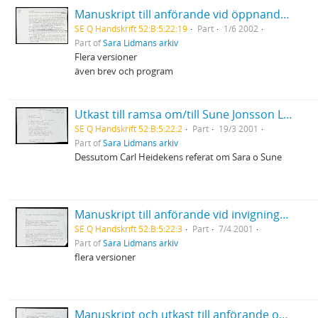
Manuskript till anförande vid öppnandet av den nordiska kongressen inom obstetrik och gynekologi i Umeå
SE Q Handskrift 52:B:5:22:19
Part
1/6 2002
Part of
Sara Lidmans arkiv
Flera versioner
även brev och program
Utkast till ramsa om/till Sune Jonsson Länsmuseet i Umeå
SE Q Handskrift 52:B:5:22:2
Part
19/3 2001
Part of
Sara Lidmans arkiv
Dessutom Carl Heidekens referat om Sara o Sune
Manuskript till anförande vid invigningen av biblioteket Renfors/Vindeln
SE Q Handskrift 52:B:5:22:3
Part
7/4 2001
Part of
Sara Lidmans arkiv
flera versioner
Manuskript och utkast till anförande om Hjördis Schymberg i Alnö kyrka