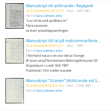
Manuskript till anförande i Reykjavik
SE Q Handskrift 52:B:5:13:5
Part
14/9 1987
Part of
Sara Lidmans arkiv
"Lov till de små språkens liv"
Flera versioner
se även pressklippsamlingen
Manuskript till tal på midsommarfesten i Burträsk
SE Q Handskrift 52:B:5:13:1
Part
1987
Part of
Sara Lidmans arkiv
I Norrland hava vi en stor del av Sverige
Jfr även tal på Norrbottens Bildningsförbunds 50-
årsjubileum i Luleå 16/6 1987
Publicerat i Och trädet svarade
Manuskript "Granen" (Anförande vid Sveriges Ekumeniska Kvinnoråds konferens)
SE Q Handskrift 52:B:5:13:4
Part
7-9/8 1987
Part of
Sara Lidmans arkiv