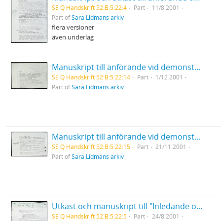
SE Q Handskrift 52:B:5:22:4
Part
11/8 2001
Part of
Sara Lidmans arkiv
flera versioner
även underlag
Manuskript till anförande vid demonstration mot USA:s krig mot Afghanistan Medborgarplatsen
SE Q Handskrift 52:B:5:22:14
Part
1/12 2001
Part of
Sara Lidmans arkiv
Manuskript till anförande vid demonstration mot USA:s bombningar i Afghanistan I Umeå
SE Q Handskrift 52:B:5:22:15
Part
21/11 2001
Part of
Sara Lidmans arkiv
Utkast och manuskript till "Inledande ord före Sven David Sandströms musik till en Mölna-Elegi" på Slottet
SE Q Handskrift 52:B:5:22:5
Part
24/8 2001