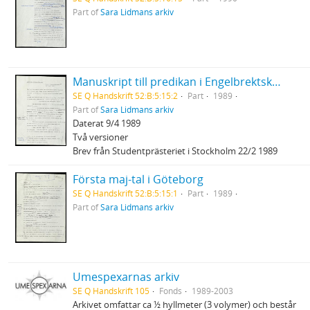
Part of
Sara Lidmans arkiv
Manuskript till predikan i Engelbrektskyrkan
SE Q Handskrift 52:B:5:15:2
Part
1989
Part of
Sara Lidmans arkiv
Daterat 9/4 1989
Två versioner
Brev från Studentprästeriet i Stockholm 22/2 1989
Första maj-tal i Göteborg
SE Q Handskrift 52:B:5:15:1
Part
1989
Part of
Sara Lidmans arkiv
Umespexarnas arkiv
SE Q Handskrift 105
Fonds
1989-2003
Arkivet omfattar ca ½ hyllmeter (3 volymer) och består