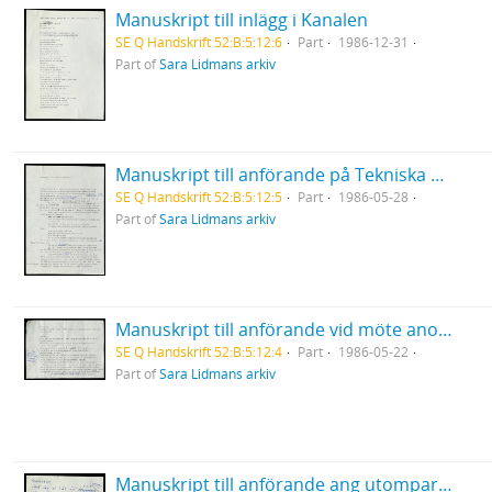
Manuskript till inlägg i Kanalen
SE Q Handskrift 52:B:5:12:6
Part
1986-12-31
Part of
Sara Lidmans arkiv
Manuskript till anförande på Tekniska högskolans konferens i Luleå
SE Q Handskrift 52:B:5:12:5
Part
1986-05-28
Part of
Sara Lidmans arkiv
Manuskript till anförande vid möte anordnat av Folkkampanjen mot kärnkraft, Umeå
SE Q Handskrift 52:B:5:12:4
Part
1986-05-22
Part of
Sara Lidmans arkiv
Manuskript till anförande ang utomparlamentariska aktioner (stoppa gifttågen)