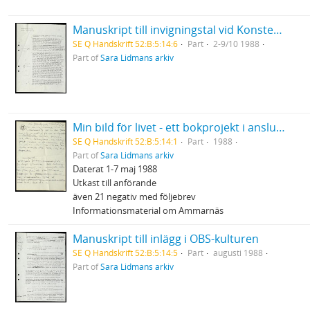
Manuskript till invigningstal vid Konstens vecka i Strömstad
SE Q Handskrift 52:B:5:14:6
Part
2-9/10 1988
Part of
Sara Lidmans arkiv
Min bild för livet - ett bokprojekt i anslutning till Cancerfondens Rädda Livet - vecka
SE Q Handskrift 52:B:5:14:1
Part
1988
Part of
Sara Lidmans arkiv
Daterat 1-7 maj 1988
Utkast till anförande
även 21 negativ med följebrev
Informationsmaterial om Ammarnäs
Manuskript till inlägg i OBS-kulturen
SE Q Handskrift 52:B:5:14:5
Part
augusti 1988
Part of
Sara Lidmans arkiv