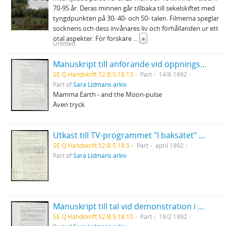
70-95 år. Deras minnen går tillbaka till sekelskiftet med
tyngdpunkten på 30- 40- och 50- talen. Filmerna speglar
socknens och dess invånares liv och förhållanden ur ett
otal aspekter. För forskare
...
»
Untitled
Manuskript till anförande vid öppningsceremonin på den 10:e kongressen för gynekologi och obstetrik i Konserthuset, Stockholm
SE Q Handskrift 52:B:5:18:13
Part
14/6 1992
Part of
Sara Lidmans arkiv
Mamma Earth - and the Moon-pulse
Även tryck
Utkast till TV-programmet "I baksätet" Sara Lidman på Långholmen
SE Q Handskrift 52:B:5:18:5
Part
april 1992
Part of
Sara Lidmans arkiv
Manuskript till tal vid demonstration i Lycksele mot rasism
SE Q Handskrift 52:B:5:18:10
Part
19/2 1992