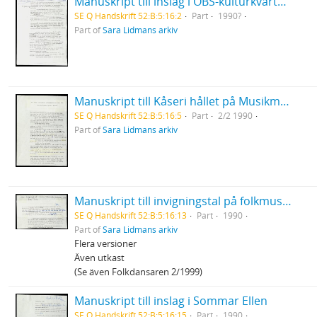
Manuskript till inslag i OBS-kulturkvarten Rasism under pornografisk flagg
SE Q Handskrift 52:B:5:16:2
Part
1990?
Part of
Sara Lidmans arkiv
Manuskript till Kåseri hållet på Musikmuseet "När mina farmödrar möttes i Burundi"
SE Q Handskrift 52:B:5:16:5
Part
2/2 1990
Part of
Sara Lidmans arkiv
Manuskript till invigningstal på folkmusikfestivalen i Falun
SE Q Handskrift 52:B:5:16:13
Part
1990
Part of
Sara Lidmans arkiv
Flera versioner
Även utkast
(Se även Folkdansaren 2/1999)
Manuskript till inslag i Sommar Ellen
SE Q Handskrift 52:B:5:16:15
Part
1990