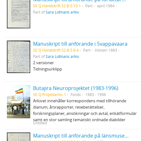
SE Q Handskrift 52:B:5:10:1
Part
april 1984
Part of
Sara Lidmans arkiv
Manuskript till anförande i Svappavaara
SE Q Handskrift 52:B:5:9:4
Part
Hösten 1983
Part of
Sara Lidmans arkiv
2 versioner
Tidningsurklipp
Butajira Neuroprojektet (1983-1996)
SE Q Projektarkiv 1
Fonds
1983 - 1996
Arkivet innehåller korrespondens med tillhörande
diarium, årsrapporter, reseberättelser,
forskningsplaner, ansökningar och avtal, enkätformulär
samt en stor samling tematiskt ordnade diabilder
Untitled
Manuskript till anförande på länsmuseet i Umeå vid invigningen av Sinnenas skog 12/6 1983