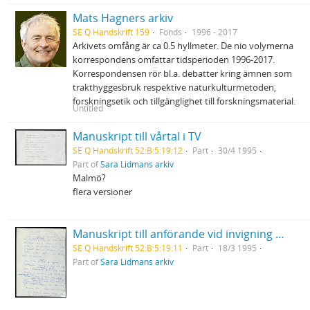
Mats Hagners arkiv
SE Q Handskrift 159
Fonds
1996 - 2017
Arkivets omfång är ca 0.5 hyllmeter. De nio volymerna
korrespondens omfattar tidsperioden 1996-2017.
Korrespondensen rör bl.a. debatter kring ämnen som
trakthyggesbruk respektive naturkulturmetoden,
forskningsetik och tillgänglighet till forskningsmaterial.
Untitled
Manuskript till vårtal i TV
SE Q Handskrift 52:B:5:19:12
Part
30/4 1995
Part of
Sara Lidmans arkiv
Malmö?
flera versioner
Manuskript till anförande vid invigning av biblioteket i Skellefteå "Tranrop"
SE Q Handskrift 52:B:5:19:11
Part
18/3 1995
Part of
Sara Lidmans arkiv