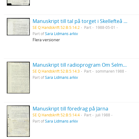
Manuskript till tal på torget i Skellefteå för VPK
SE Q Handskrift 52:B:5:14:2
Part
1988-05-01
Part of
Sara Lidmans arkiv
Flera versioner
Manuskript till radioprogram Om Selma Lagerlöf i Radions serie om svenska romaner
SE Q Handskrift 52:B:5:14:3
Part
sommaren 1988
Part of
Sara Lidmans arkiv
Manuskript till föredrag på Järna
SE Q Handskrift 52:B:5:14:4
Part
juli 1988
Part of
Sara Lidmans arkiv