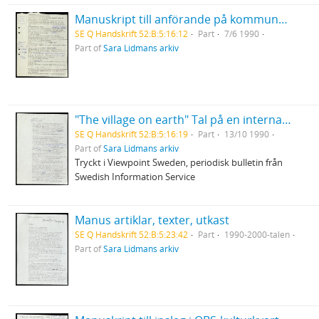
Manuskript till anförande på kommunplanerarkonferens i Skellefteå. I Norrland hava vi en stor del av Sverige
SE Q Handskrift 52:B:5:16:12
Part
7/6 1990
Part of
Sara Lidmans arkiv
"The village on earth" Tal på en internationell författarfestival i Toronto, Canada
SE Q Handskrift 52:B:5:16:19
Part
13/10 1990
Part of
Sara Lidmans arkiv
Tryckt i Viewpoint Sweden, periodisk bulletin från
Swedish Information Service
Manus artiklar, texter, utkast
SE Q Handskrift 52:B:5:23:42
Part
1990-2000-talen
Part of
Sara Lidmans arkiv