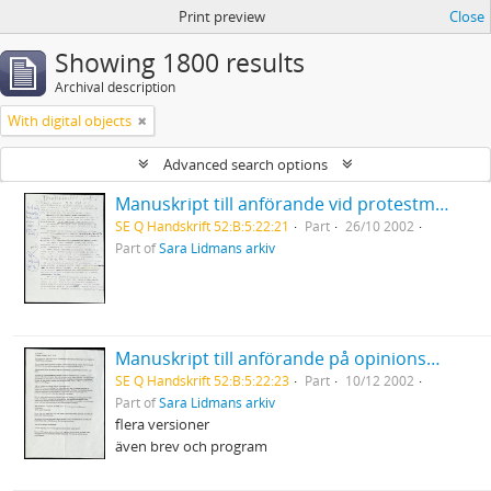
Print preview
Close
Showing 1800 results
Archival description
With digital objects
Advanced search options
Manuskript till anförande vid protestmöte mot USA:s krig i Irak Luleå stadshus
SE Q Handskrift 52:B:5:22:21
Part
26/10 2002
Part of
Sara Lidmans arkiv
Manuskript till anförande på opinionsmöte på de mänskliga rättigheternas dag mot USA:s krigshot mot Irak i ABF-huset Stockholm
SE Q Handskrift 52:B:5:22:23
Part
10/12 2002
Part of
Sara Lidmans arkiv
flera versioner
även brev och program