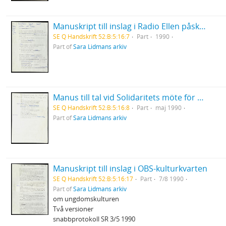
Manuskript till inslag i Radio Ellen påskafton 1990 "Saltkorn ägget runt med det kokar"
SE Q Handskrift 52:B:5:16:7
Part
1990
Part of
Sara Lidmans arkiv
Manus till tal vid Solidaritets möte för flyktingar
SE Q Handskrift 52:B:5:16:8
Part
maj 1990
Part of
Sara Lidmans arkiv
Manuskript till inslag i OBS-kulturkvarten
SE Q Handskrift 52:B:5:16:17
Part
7/8 1990
Part of
Sara Lidmans arkiv
om ungdomskulturen
Två versioner
snabbprotokoll SR 3/5 1990