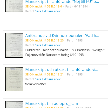
Manuskript till anförande "Nej till EU" på Stadsteaterns gala
SE Q Handskrift 52:B:5:19:6
Part
6/11 1994
Part of
Sara Lidmans arkiv
Anförande vid Kvinnotribunalen "Vad har pornografi med atomklyvning att skaffa"
SE Q Handskrift 52:B:5:18:20
Part
1993
Part of
Sara Lidmans arkiv
Publicerat i "Kvinnotribunalen 1993: Backlash i Sverige?"
Följebrev från Norstedts förlag 6/10 1993
Manuskript och utkast till anförande vid mottgandet av Harry Martinsson-priset
SE Q Handskrift 52:B:5:18:21
Part
1993
Part of
Sara Lidmans arkiv
flera versioner
Manuskript till radioprogram