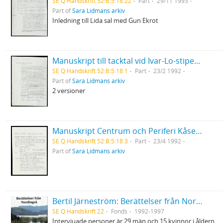
SE Q Handskrift 52:B:5:18:22
Part
29/11 1993
Part of
Sara Lidmans arkiv
Inledning till Lida sal med Gun Ekrot
Manuskript till tacktal vid Ivar-Lo-stipendiets utdelning
SE Q Handskrift 52:B:5:18:1
Part
23/2 1992
Part of
Sara Lidmans arkiv
2 versioner
Manuskript Centrum och Periferi Kåseri på Konstfack
SE Q Handskrift 52:B:5:18:3
Part
23/4 1992
Part of
Sara Lidmans arkiv
Bertil Järneström: Berättelser från Nordingrå, 48 videofilmer inspelade 1992-1997
SE Q Handskrift 22
Fonds
1992-1997
Intervjuade personer är 29 män och 15 kvinnor i åldern