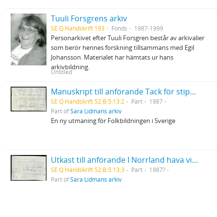
Tuuli Forsgrens arkiv
SE Q Handskrift 193
Fonds
1987-1999
Personarkivet efter Tuuli Forsgren består av arkivalier
som berör hennes forskning tillsammans med Egil
Johansson. Materialet har hämtats ur hans
arkivbildning.
Untitled
Manuskript till anförande Tack för stipendium utdelat av Svenska Folkbildningsförbundet i Halmstad
SE Q Handskrift 52:B:5:13:2
Part
1987
Part of
Sara Lidmans arkiv
En ny utmaning för Folkbildningen i Sverige
Utkast till anförande I Norrland hava vi en stor del av Sverige
SE Q Handskrift 52:B:5:13:3
Part
1987?
Part of
Sara Lidmans arkiv