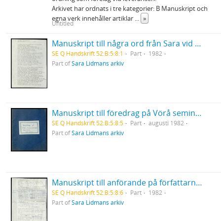
Arkivet har ordnats i tre kategorier: B Manuskript och
egna verk innehåller artiklar
...
»
Untitled
Manuskript till några ord från Sara vid Birgit Ståhl-Nybergs jordfästning
SE Q Handskrift 52:B:5:8:1
Part
1982
Part of
Sara Lidmans arkiv
Manuskript till föredrag på Vörå seminarium
SE Q Handskrift 52:B:5:8:5
Part
augusti 1982
Part of
Sara Lidmans arkiv
Manuskript till anförande på författarnas attack i Luleå och Skellefteå 27-28/10 1982
SE Q Handskrift 52:B:5:8:6
Part
1982
Part of
Sara Lidmans arkiv