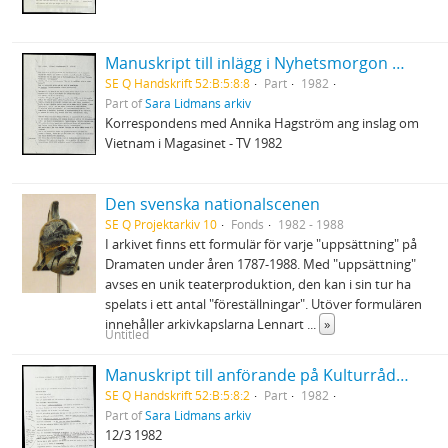
Manuskript till inlägg i Nyhetsmorgon P1 8/12 1982
SE Q Handskrift 52:B:5:8:8
Part
1982
Part of
Sara Lidmans arkiv
Korrespondens med Annika Hagström ang inslag om
Vietnam i Magasinet - TV 1982
Den svenska nationalscenen
SE Q Projektarkiv 10
Fonds
1982 - 1988
I arkivet finns ett formulär för varje "uppsättning" på
Dramaten under åren 1787-1988. Med "uppsättning"
avses en unik teaterproduktion, den kan i sin tur ha
spelats i ett antal "föreställningar". Utöver formulären
innehåller arkivkapslarna Lennart
...
»
Untitled
Manuskript till anförande på Kulturrådets och skolöverstyrelsens konferens om svenskämnets ställning i skolan
SE Q Handskrift 52:B:5:8:2
Part
1982
Part of
Sara Lidmans arkiv
12/3 1982