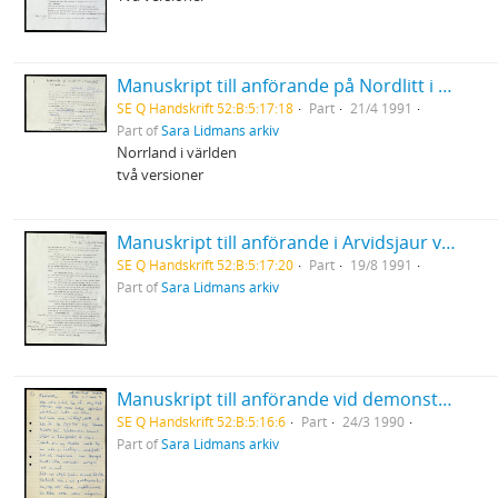
Manuskript till anförande på Nordlitt i Skellefteå
SE Q Handskrift 52:B:5:17:18
Part
21/4 1991
Part of
Sara Lidmans arkiv
Norrland i världen
två versioner
Manuskript till anförande i Arvidsjaur vid gala för Inlandsbanan
SE Q Handskrift 52:B:5:17:20
Part
19/8 1991
Part of
Sara Lidmans arkiv
Manuskript till anförande vid demonstration mot kärnkraft i Göteborg
SE Q Handskrift 52:B:5:16:6
Part
24/3 1990
Part of
Sara Lidmans arkiv