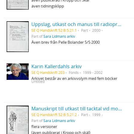
även publicerad i Kropp och Skäl
även tidningsklipp
Uppslag, utkast och manus till radioprogrammet Sommar
SE Q Handskrift 52:B:5:21:1
Part
2000
Part of
Sara Lidmans arkiv
Även brev från Pelle Bolander 5/5 2000
Karin Kallerdahls arkiv
SE Q Handskrift 203
Fonds
1999 - 2002
Arkivet består av en arkivvolym med fem böcker
Untitled
Manuskript till utkast till tacktal vid mottagandet av Pilotpriset
SE Q Handskrift 52:B:5:21:2
Part
1999
Part of
Sara Lidmans arkiv
flera versioner
(även publicerat i Kropp och skäl)