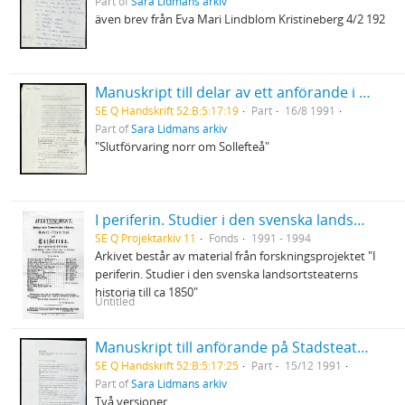
Part of
Sara Lidmans arkiv
även brev från Eva Mari Lindblom Kristineberg 4/2 192
Manuskript till delar av ett anförande i Arvidsjaur för inlandsbanans räddning
SE Q Handskrift 52:B:5:17:19
Part
16/8 1991
Part of
Sara Lidmans arkiv
"Slutförvaring norr om Sollefteå"
I periferin. Studier i den svenska landsortsteaterns historia till ca 1850
SE Q Projektarkiv 11
Fonds
1991 - 1994
Arkivet består av material från forskningsprojektet "I
periferin. Studier i den svenska landsortsteaterns
historia till ca 1850"
Untitled
Manuskript till anförande på Stadsteatern, Stockholm på möte för ANC och Nadine Gordimer
SE Q Handskrift 52:B:5:17:25
Part
15/12 1991
Part of
Sara Lidmans arkiv
Två versioner