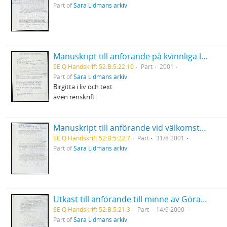
Part of
Sara Lidmans arkiv
Manuskript till anförande på kvinnliga litteraturvetares konferens med Birgitta Holms 65-års dag som anledning för semenariet
SE Q Handskrift 52:B:5:22:10
Part
2001
Part of
Sara Lidmans arkiv
Birgitta i liv och text
även renskrift
Manuskript till anförande vid välkomstceremoni för lärarhögskolans första årskurs (Aula Nordica, Umeå)
SE Q Handskrift 52:B:5:22:7
Part
31/8 2001
Part of
Sara Lidmans arkiv
Utkast till anförande till minne av Göran Tunström "Göran Tunströms andra hjärna" Musikhögskolan Göteborg
SE Q Handskrift 52:B:5:21:3
Part
14/9 2000
Part of
Sara Lidmans arkiv