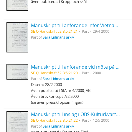
även publicerat i Kropp och skäl
Manuskript till anförande Inför Vietnams seger - 25 årsdagen Katasalen ABF
SE Q Handskrift 52:B:5:21:21
Part
29/4 2000
Part of
Sara Lidmans arkiv
Manuskript till anförande vid möte på Palmedagen "Vad kan vi göra?" Internationell solidaritet och vårt ansvar
SE Q Handskrift 52:B:5:21:20
Part
2000
Part of
Sara Lidmans arkiv
Daterat 28/2 2000
Även publicerat i SIA nr 4/2000, AB
Även brevkoncept 7/2 2000
(se även pressklippsamlingen)
Manuskript till inslag i OBS-Kulturkvarten "Den användbare löjtnant Calley"
SE Q Handskrift 52:B:5:21:22
Part
12/5 2000
Part of
Sara Lidmans arkiv