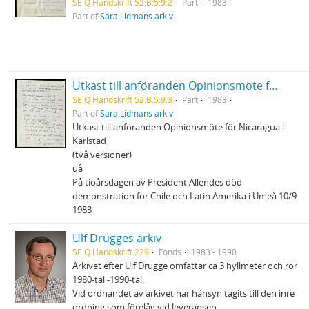
SE Q Handskrift 52:B:5:9:2
Part
1983
Part of
Sara Lidmans arkiv
Utkast till anföranden Opinionsmöte för Nicaragua i Karlstad m.m.
SE Q Handskrift 52:B:5:9:3
Part
1983
Part of
Sara Lidmans arkiv
Utkast till anföranden Opinionsmöte för Nicaragua i
Karlstad
(två versioner)
uå
På tioårsdagen av President Allendes död
demonstration för Chile och Latin Amerika i Umeå 10/9
1983
Ulf Drugges arkiv
SE Q Handskrift 229
Fonds
1983 - 1990
Arkivet efter Ulf Drugge omfattar ca 3 hyllmeter och rör
1980-tal -1990-tal.
Vid ordnandet av arkivet har hänsyn tagits till den inre
ordning som förelåg vid leveransen.