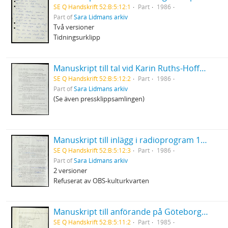
SE Q Handskrift 52:B:5:12:1
Part
1986
Part of
Sara Lidmans arkiv
Två versioner
Tidningsurklipp
Manuskript till tal vid Karin Ruths-Hoffmans bår
SE Q Handskrift 52:B:5:12:2
Part
1986
Part of
Sara Lidmans arkiv
(Se även pressklippsamlingen)
Manuskript till inlägg i radioprogram 19/3 1986
SE Q Handskrift 52:B:5:12:3
Part
1986
Part of
Sara Lidmans arkiv
2 versioner
Refuserat av OBS-kulturkvarten
Manuskript till anförande på Göteborgs stadsteaters soaré till stöd för ANC
SE Q Handskrift 52:B:5:11:2
Part
1985