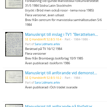
Föreläsning vid sjunde Marxistiska Folkuniversitetet
31/5 1984 Södra Latin Stockholm
(tryckt i Bröd men också rosor - tema nova 1985)
Flera versioner, även utkast
Brev från centrum för marxistiska samhällsstudien 5/6
1984
Manuskript till inslag i TV1 "Berättelsen ur bakfickan" ... när dem sopade hela byn oppåt väggarna...
SE Q Handskrift 52:B:5:10:4
Part
1984-1986
Part of
Sara Lidmans arkiv
Berättad på TV 16/12 1984
Flera versioner
Brev från Brombergs bokförlag 10/9 1985
Även publicerad i bokform 1986
Manuskript till anförande vid demonstration mot Bilderberggruppen som höll möte på Grand hotel Saltsjöbaden 12/5 1984
SE Q Handskrift 52:B:5:10:2
Part
1984
Part of
Sara Lidmans arkiv
Även publicerad i Och trädet svarade
Manuskript till anförande på författarmöte i Helsingfors