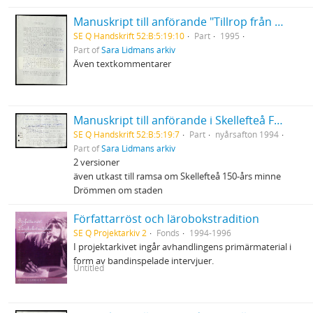
Manuskript till anförande "Tillrop från Sara" vid premiären av Hästen och tranan
SE Q Handskrift 52:B:5:19:10
Part
1995
Part of
Sara Lidmans arkiv
Även textkommentarer
Manuskript till anförande i Skellefteå Folkets Park
SE Q Handskrift 52:B:5:19:7
Part
nyårsafton 1994
Part of
Sara Lidmans arkiv
2 versioner
även utkast till ramsa om Skellefteå 150-års minne
Drömmen om staden
Författarröst och lärobokstradition
SE Q Projektarkiv 2
Fonds
1994-1996
I projektarkivet ingår avhandlingens primärmaterial i
form av bandinspelade intervjuer.
Untitled