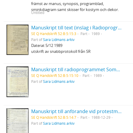
främst av manus, synopsis, programblad,
sminkdiagram samt skisser för kostym och dekor.
Untitled
Manuskript till text (inslag i Radioprogrammet OBS?)
SE Q Handskrift 52:B:5:15:3
Part
1989
Part of
Sara Lidmans arkiv
Daterat 5/12 1989
utskrift av snabbprotokoll från SR
Manuskript till radioprogrammet Sommar
SE Q Handskrift 52:B:5:15:10
Part
1989
Part of
Sara Lidmans arkiv
Manuskript till anförande vid protestmöte om järnvägen i Arvidsjaur
SE Q Handskrift 52:B:5:14:7
Part
1988-12-29
Part of
Sara Lidmans arkiv