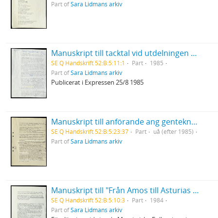
Part of
Sara Lidmans arkiv
Manuskript till tacktal vid utdelningen av Selma Lagerlöfs litteraturpris
SE Q Handskrift 52:B:5:11:1
Part
1985
Part of
Sara Lidmans arkiv
Publicerat i Expressen 25/8 1985
Manuskript till anförande ang genteknologi
SE Q Handskrift 52:B:5:23:37
Part
uå (efter 1985)
Part of
Sara Lidmans arkiv
Manuskript till "Från Amos till Asturias - några tankar om rättvisa, kärlek och död.
SE Q Handskrift 52:B:5:10:3
Part
1984
Part of
Sara Lidmans arkiv