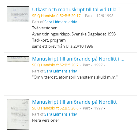
Utkast och manuskript till tal vid Ulla Torpes bår
SE Q Handskrift 52:B:5:20:17
Part
12/6 1998
Part of
Sara Lidmans arkiv
Två versioner
Även tidningsurklipp: Svenska Dagbladet 1998
Tackkort, program
samt ett brev från Ulla 23/10 1996
Manuskript till anförande på Nordlitt i Skellefteå
SE Q Handskrift 52:B:5:20:7
Part
1997
Part of
Sara Lidmans arkiv
"Om vitterost, atomspill, vänsterns skuld m.m."
Manuskript till anförande på Nordlitt
SE Q Handskrift 52:B:5:20:8
Part
1997
Part of
Sara Lidmans arkiv
Flera versioner